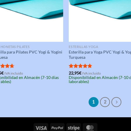
HONETAS PILATES
ESTERILLAS YOGA
illa para Pilates PVC Yogi & Yogini
Esterilla para Yoga PVC Yogi & Yo
uesa
Turquesa
rado
5
€
Valorado
22,95
€
IVA incluido
IVA incluido
onibilidad en Almacén (7-10 días
Disponibilidad en Almacén (7-10 
4.67
con
4.67
rables)
laborables)
de 5
1
2