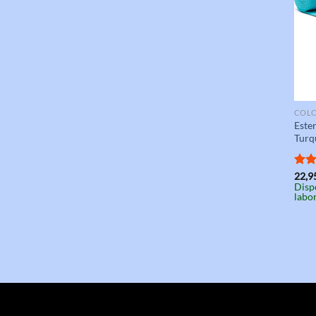
COLC
Ester
Turq
Valo
22,9
Disp
con
labo
de 5