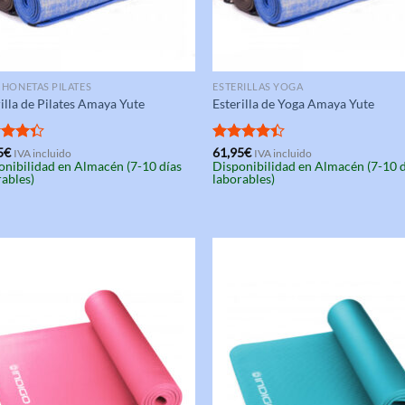
HONETAS PILATES
ESTERILLAS YOGA
illa de Pilates Amaya Yute
Esterilla de Yoga Amaya Yute
rado
5
€
Valorado
61,95
€
IVA incluido
IVA incluido
onibilidad en Almacén (7-10 días
Disponibilidad en Almacén (7-10 
4.33
con
4.33
rables)
laborables)
de 5