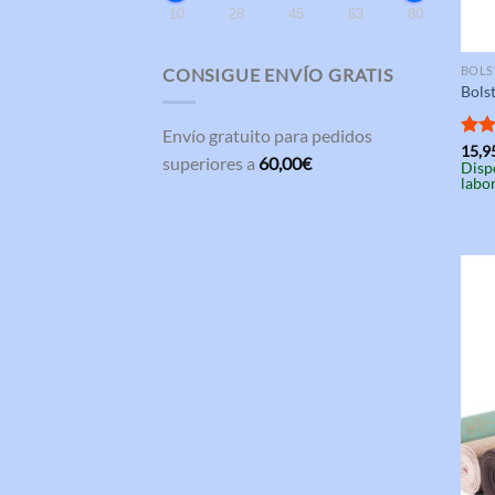
10
28
45
63
80
BOLS
CONSIGUE ENVÍO GRATIS
Bolst
Envío gratuito para pedidos
Valo
15,9
superiores a
60,00
€
Disp
con
labo
de 5