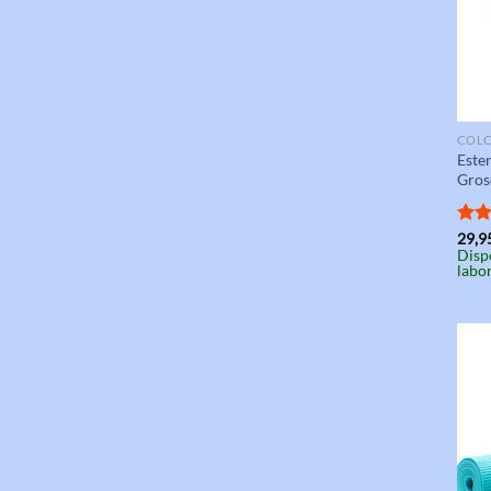
COLC
Ester
Gros
Valo
29,9
Disp
con
labo
de 5