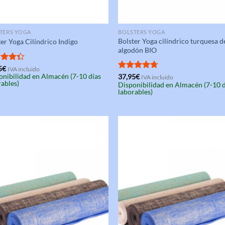
TERS YOGA
BOLSTERS YOGA
Bolster Yoga cilíndrico turquesa d
er Yoga Cilíndrico Indigo
algodón BIO
rado
5
€
IVA incluido
onibilidad en Almacén (7-10 días
4.33
Valorado
37,95
€
IVA incluido
rables)
Disponibilidad en Almacén (7-10 
con
4.67
laborables)
de 5