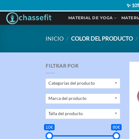
✨ 10%
Saltar
MATERIAL DE YOGA
MATERI
al
contenido
INICIO
/
COLOR DEL PRODUCTO
/
FILTRAR POR
Categorías del producto
Marca del producto
Talla del producto
10€
80€