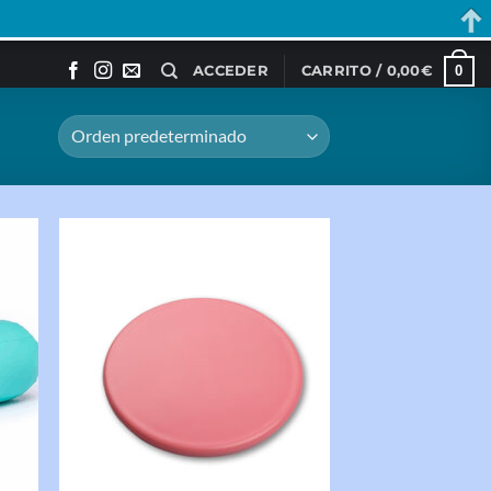
0
ACCEDER
CARRITO /
0,00
€