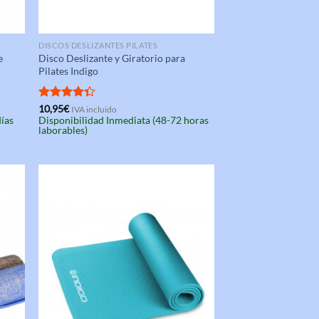
DISCOS DESLIZANTES PILATES
e
Disco Deslizante y Giratorio para
Pilates Indigo
Valorado
10,95
€
IVA incluido
días
Disponibilidad Inmediata (48-72 horas
con
4.33
laborables)
de 5