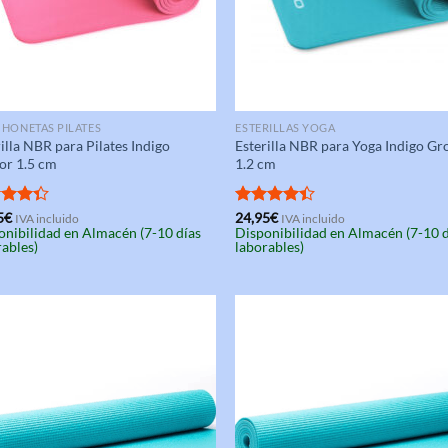
HONETAS PILATES
ESTERILLAS YOGA
illa NBR para Pilates Indigo
Esterilla NBR para Yoga Indigo Gr
or 1.5 cm
1.2 cm
rado
5
€
Valorado
24,95
€
IVA incluido
IVA incluido
onibilidad en Almacén (7-10 días
Disponibilidad en Almacén (7-10 
4.33
con
4.33
rables)
laborables)
de 5