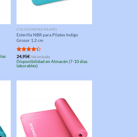
COLCHONETAS PILATES
Esterilla NBR para Pilates Indigo
Grosor 1.2 cm
días
Valorado
24,95
€
IVA incluido
Disponibilidad en Almacén (7-10 días
con
4.33
laborables)
de 5