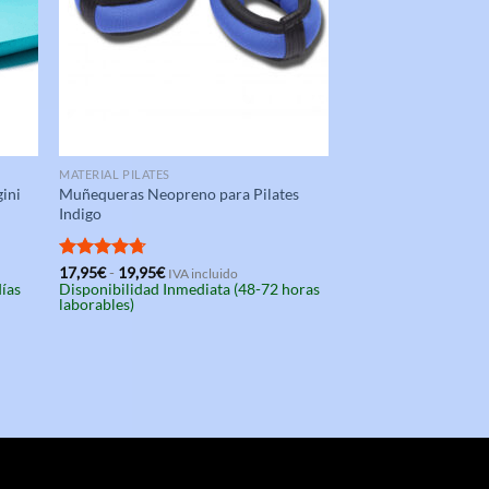
MATERIAL PILATES
gini
Muñequeras Neopreno para Pilates
Indigo
Rango
Valorado
17,95
€
-
19,95
€
IVA incluido
de
días
Disponibilidad Inmediata (48-72 horas
con
4.67
precios:
laborables)
de 5
desde
17,95€
hasta
19,95€