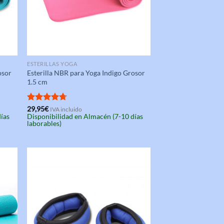
ESTERILLAS YOGA
osor
Esterilla NBR para Yoga Indigo Grosor
1.5 cm
Valorado
29,95
€
IVA incluido
días
Disponibilidad en Almacén (7-10 días
con
4.67
laborables)
de 5