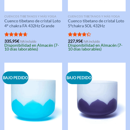
CUENCOS TIBETANOS Y MÁS YOGA
CUENCOS TIBETANOS Y MÁS YOGA
Cuenco tibetano de cristal Loto
Cuenco tibetano de cristal Loto
4° chakra FA 432Hz Grande
5°chakra SOL 432Hz
Valorado
335,95
€
Valorado
227,95
€
IVA incluido
IVA incluido
Disponibilidad en Almacén (7-
Disponibilidad en Almacén (7-
con
4.67
con
4.33
10 días laborables)
10 días laborables)
de 5
de 5
BAJO PEDIDO
BAJO PEDIDO