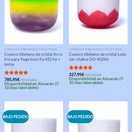
CUENCOS TIBETANOS Y MÁS YOGA
CUENCOS TIBETANOS Y MÁS YOGA
Cuenco tibetano de cristal Arco
Cuenco tibetano de cristal Loto
Iris para Yoga tono Fa 432 hz +
1er chakra DO 432Hz
bolsa
Valorado
227,95
€
IVA incluido
Disponibilidad en Almacén (7-
con
5.00
Valorado
785,95
€
IVA incluido
10 días laborables)
Disponibilidad en Almacén (7-
de 5
con
5.00
10 días laborables)
de 5
BAJO PEDIDO
BAJO PEDIDO