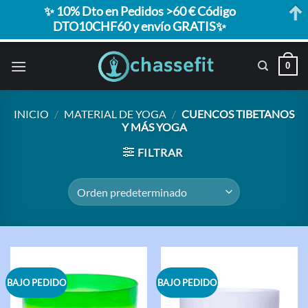
✨ 10% Dto en Pedidos >60 € Código
DTO10CHF60 y envío GRATIS✨
Saltar
0
al
contenido
INICIO
/
MATERIAL DE YOGA
/
CUENCOS TIBETANOS
Y MÁS YOGA
FILTRAR
BAJO PEDIDO
BAJO PEDIDO