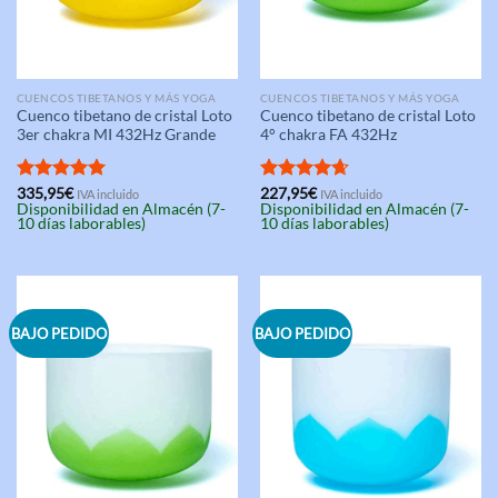
CUENCOS TIBETANOS Y MÁS YOGA
CUENCOS TIBETANOS Y MÁS YOGA
Cuenco tibetano de cristal Loto
Cuenco tibetano de cristal Loto
3er chakra MI 432Hz Grande
4° chakra FA 432Hz
Valorado
335,95
€
Valorado
227,95
€
IVA incluido
IVA incluido
Disponibilidad en Almacén (7-
Disponibilidad en Almacén (7-
con
5.00
con
4.67
10 días laborables)
10 días laborables)
de 5
de 5
BAJO PEDIDO
BAJO PEDIDO