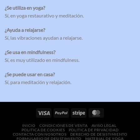
¿Se utiliza en yoga?
Sí, en yoga restaurativo y meditación.
¿Ayuda a relajarse?
Sí, las vibraciones ayudan a relajarse.
¿Se usa en mindfulness?
Sí, es muy utilizado en mindfulness.
¿Se puede usar en casa?
Sí, para meditación y relajación.
INICIO
CONDICIONES DE VENTA
AVISO LEGAL
POLITICA DE COOKIES
POLITICA DE PRIVACIDAD
CONTACTA CON NOSOTROS
DERECHO DE DESISTIMIENTO
FORMULARIO DE DESISTIMIENTO
MATERIAL DE YOGA