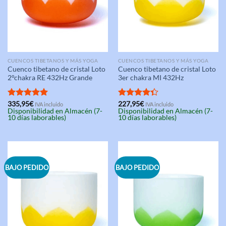
CUENCOS TIBETANOS Y MÁS YOGA
CUENCOS TIBETANOS Y MÁS YOGA
Cuenco tibetano de cristal Loto
Cuenco tibetano de cristal Loto
2°chakra RE 432Hz Grande
3er chakra MI 432Hz
Valorado
335,95
€
Valorado
227,95
€
IVA incluido
IVA incluido
Disponibilidad en Almacén (7-
Disponibilidad en Almacén (7-
con
5.00
con
4.33
10 días laborables)
10 días laborables)
de 5
de 5
BAJO PEDIDO
BAJO PEDIDO