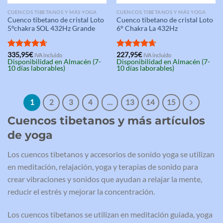
CUENCOS TIBETANOS Y MÁS YOGA
CUENCOS TIBETANOS Y MÁS YOGA
Cuenco tibetano de cristal Loto
Cuenco tibetano de cristal Loto
5°chakra SOL 432Hz Grande
6° Chakra La 432Hz
Valorado
335,95
€
Valorado
227,95
€
IVA incluido
IVA incluido
Disponibilidad en Almacén (7-
Disponibilidad en Almacén (7-
con
4.67
con
4.67
10 días laborables)
10 días laborables)
de 5
de 5
1
2
3
4
…
13
14
15
Cuencos tibetanos y más artículos
de yoga
Los cuencos tibetanos y accesorios de sonido yoga se utilizan
en meditación, relajación, yoga y terapias de sonido para
crear vibraciones y sonidos que ayudan a relajar la mente,
reducir el estrés y mejorar la concentración.
Los cuencos tibetanos se utilizan en meditación guiada, yoga