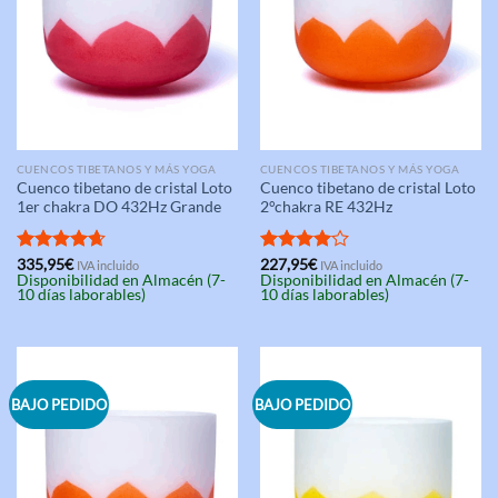
CUENCOS TIBETANOS Y MÁS YOGA
CUENCOS TIBETANOS Y MÁS YOGA
Cuenco tibetano de cristal Loto
Cuenco tibetano de cristal Loto
1er chakra DO 432Hz Grande
2°chakra RE 432Hz
Valorado
335,95
€
Valorado
227,95
€
IVA incluido
IVA incluido
Disponibilidad en Almacén (7-
Disponibilidad en Almacén (7-
con
4.67
con
4.00
10 días laborables)
10 días laborables)
de 5
de 5
BAJO PEDIDO
BAJO PEDIDO