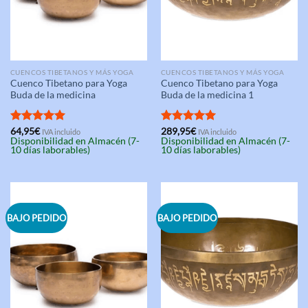
CUENCOS TIBETANOS Y MÁS YOGA
CUENCOS TIBETANOS Y MÁS YOGA
Cuenco Tibetano para Yoga
Cuenco Tibetano para Yoga
Buda de la medicina
Buda de la medicina 1
Valorado
64,95
€
Valorado
289,95
€
IVA incluido
IVA incluido
Disponibilidad en Almacén (7-
Disponibilidad en Almacén (7-
con
5.00
con
5.00
10 días laborables)
10 días laborables)
de 5
de 5
BAJO PEDIDO
BAJO PEDIDO