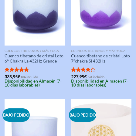
CUENCOS TIBETANOS Y MÁS YOGA
CUENCOS TIBETANOS Y MÁS YOGA
Cuenco tibetano de cristal Loto
Cuenco tibetano de cristal Loto
6° Chakra La 432Hz Grande
7°chakra SI 432Hz
Valorado
335,95
€
Valorado
227,95
€
IVA incluido
IVA incluido
Disponibilidad en Almacén (7-
Disponibilidad en Almacén (7-
con
5.00
con
4.33
10 días laborables)
10 días laborables)
de 5
de 5
BAJO PEDIDO
BAJO PEDIDO