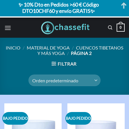
✨ 10% Dto en Pedidos >60 € Código
DTO10CHF60 y envío GRATIS✨
Saltar
0
al
contenido
INICIO
/
MATERIAL DE YOGA
/
CUENCOS TIBETANOS
Y MÁS YOGA
/
PÁGINA 2
FILTRAR
BAJO PEDIDO
BAJO PEDIDO