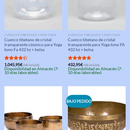
CUENCOS TIBETANOS Y MÁS YOGA
CUENCOS TIBETANOS Y MÁS YOGA
Cuenco tibetano de cristal
Cuenco tibetano de cristal
transparente cósmico para Yoga
transparente para Yoga tono FA
tono Fa 432 hz + bolsa
432 hz + bolsa
Valorado
1.045,95
€
Valorado
432,95
€
IVA incluido
IVA incluido
Disponibilidad en Almacén (7-
Disponibilidad en Almacén (7-
con
4.33
con
5.00
10 días laborables)
10 días laborables)
de 5
de 5
BAJO PEDIDO