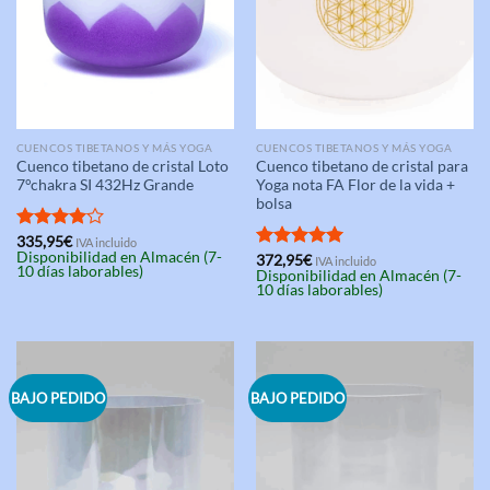
CUENCOS TIBETANOS Y MÁS YOGA
CUENCOS TIBETANOS Y MÁS YOGA
Cuenco tibetano de cristal Loto
Cuenco tibetano de cristal para
7°chakra SI 432Hz Grande
Yoga nota FA Flor de la vida +
bolsa
Valorado
335,95
€
IVA incluido
Disponibilidad en Almacén (7-
con
4.00
Valorado
372,95
€
IVA incluido
10 días laborables)
Disponibilidad en Almacén (7-
de 5
con
5.00
10 días laborables)
de 5
BAJO PEDIDO
BAJO PEDIDO