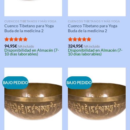
CUENCOS TIBETANOS Y MÁS YOGA
CUENCOS TIBETANOS Y MÁS YOGA
Cuenco Tibetano para Yoga
Cuenco Tibetano para Yoga
Buda de la medicina 2
Buda de la medicina 2
Valorado
94,95
€
Valorado
324,95
€
IVA incluido
IVA incluido
Disponibilidad en Almacén (7-
Disponibilidad en Almacén (7-
con
5.00
con
5.00
10 días laborables)
10 días laborables)
de 5
de 5
BAJO PEDIDO
BAJO PEDIDO