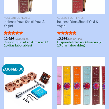
ACCESORIOS PILATES
ACCESORIOS PILATES
Incienso Yoga Shakti Yogi &
Incienso Yoga Shanti Yogi &
Yogini
Yogini
Valorado
12,95
€
Valorado
12,95
€
IVA incluido
IVA incluido
Disponibilidad en Almacén (7-
Disponibilidad en Almacén (7-
con
5.00
con
5.00
10 días laborables)
10 días laborables)
de 5
de 5
BAJO PEDIDO