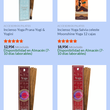
ACCESORIOS PILATES
ACCESORIOS PILATES
Incienso Yoga Prana Yogi &
Incienso Yoga Salvia celeste
Yogini
Moonshine Yoga 12 cajas
Valorado
12,95
€
Valorado
18,95
€
IVA incluido
IVA incluido
Disponibilidad en Almacén (7-
Disponibilidad en Almacén (7-
con
4.67
con
5.00
10 días laborables)
10 días laborables)
de 5
de 5