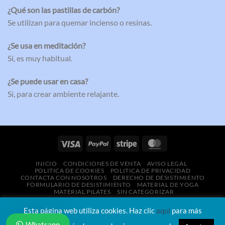
¿Qué son las pastillas de carbón?
Se utilizan para quemar incienso o resinas.
¿Se usa en meditación?
Sí, es muy habitual.
¿Se puede usar en casa?
Sí, para crear ambiente relajante.
INICIO
CONDICIONES DE VENTA
AVISO LEGAL
POLITICA DE COOKIES
POLITICA DE PRIVACIDAD
CONTACTA CON NOSOTROS
DERECHO DE DESISTIMIENTO
FORMULARIO DE DESISTIMIENTO
MATERIAL DE YOGA
MATERIAL PILATES
SIN CATEGORIZAR
Copyright 2026 ©
Chassefit.es
·
Quiénes somos
·
Cómo
Esta página web utiliza cookies. Haz clic
aquí
para más
seleccionamos productos
Whatsapp