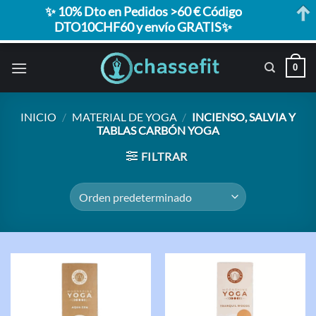
✨ 10% Dto en Pedidos >60 € Código
DTO10CHF60 y envío GRATIS✨
Saltar
0
al
contenido
INICIO
/
MATERIAL DE YOGA
/
INCIENSO, SALVIA Y
TABLAS CARBÓN YOGA
FILTRAR