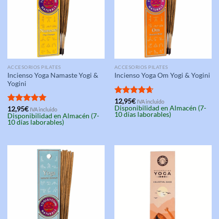
ACCESORIOS PILATES
ACCESORIOS PILATES
Incienso Yoga Namaste Yogi &
Incienso Yoga Om Yogi & Yogini
Yogini
Valorado
12,95
€
IVA incluido
Disponibilidad en Almacén (7-
con
4.67
Valorado
12,95
€
IVA incluido
10 días laborables)
Disponibilidad en Almacén (7-
de 5
con
5.00
10 días laborables)
de 5