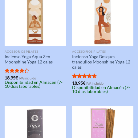
ACCESORIOS PILATES
ACCESORIOS PILATES
Incienso Yoga Aqua Zen
Incienso Yoga Bosques
Moonshine Yoga 12 cajas
tranquilos Moonshine Yoga 12
cajas
Valorado
18,95
€
IVA incluido
Disponibilidad en Almacén (7-
con
4.33
Valorado
18,95
€
IVA incluido
10 días laborables)
Disponibilidad en Almacén (7-
de 5
con
5.00
10 días laborables)
de 5