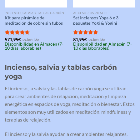
INCIENSO, SALVIA Y TABLAS CARBÓN YOGA
ACCESORIOS PILATES
Kit para pirámide de
Set Inciensos Yoga 6 x 3
meditación de cobre sin tubos
paquetes Yogi & Yogini
Valorado
571,95
€
Valorado
81,95
€
IVA incluido
IVA incluido
Disponibilidad en Almacén (7-
Disponibilidad en Almacén (7-
con
4.67
con
5.00
10 días laborables)
10 días laborables)
de 5
de 5
Incienso, salvia y tablas carbón
yoga
El incienso, la salvia y las tablas de carbón yoga se utilizan
para crear ambientes de relajación, meditación y limpieza
energética en espacios de yoga, meditación o bienestar. Estos
elementos son muy utilizados en meditación, mindfulness y
terapias de relajación.
El incienso y la salvia ayudan a crear ambientes relajantes,