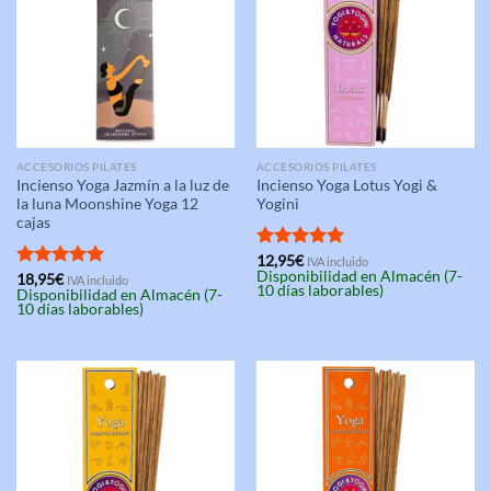
ACCESORIOS PILATES
ACCESORIOS PILATES
Incienso Yoga Jazmín a la luz de
Incienso Yoga Lotus Yogi &
la luna Moonshine Yoga 12
Yogini
cajas
Valorado
12,95
€
IVA incluido
Disponibilidad en Almacén (7-
con
5.00
Valorado
18,95
€
IVA incluido
10 días laborables)
Disponibilidad en Almacén (7-
de 5
con
5.00
10 días laborables)
de 5