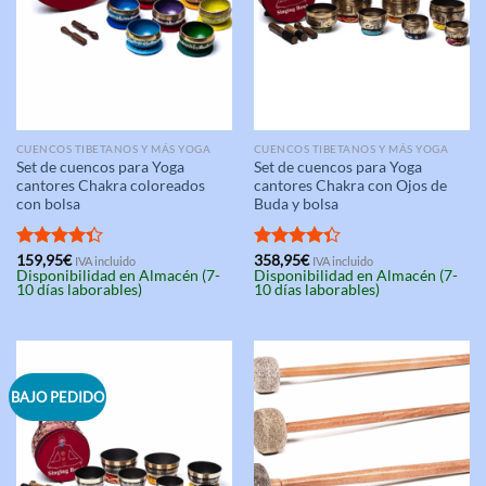
CUENCOS TIBETANOS Y MÁS YOGA
CUENCOS TIBETANOS Y MÁS YOGA
Set de cuencos para Yoga
Set de cuencos para Yoga
cantores Chakra coloreados
cantores Chakra con Ojos de
con bolsa
Buda y bolsa
Valorado
159,95
€
Valorado
358,95
€
IVA incluido
IVA incluido
Disponibilidad en Almacén (7-
Disponibilidad en Almacén (7-
con
4.33
con
4.33
10 días laborables)
10 días laborables)
de 5
de 5
BAJO PEDIDO