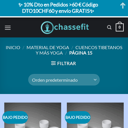
✨ 10% Dto en Pedidos >60 € Código
DTO10CHF60 y envío GRATIS✨
Saltar
0
al
contenido
INICIO
/
MATERIAL DE YOGA
/
CUENCOS TIBETANOS
Y MÁS YOGA
/
PÁGINA 15
FILTRAR
BAJO PEDIDO
BAJO PEDIDO