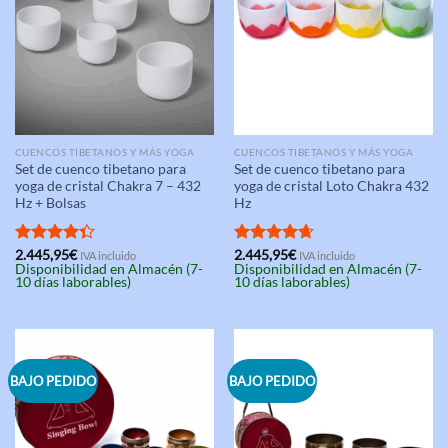
CUENCOS TIBETANOS Y MÁS YOGA
CUENCOS TIBETANOS Y MÁS YOGA
Set de cuenco tibetano para
Set de cuenco tibetano para
yoga de cristal Chakra 7 – 432
yoga de cristal Loto Chakra 432
Hz + Bolsas
Hz
Valorado
2.445,95
€
Valorado
2.445,95
€
IVA incluido
IVA incluido
Disponibilidad en Almacén (7-
Disponibilidad en Almacén (7-
con
4.33
con
4.67
10 días laborables)
10 días laborables)
de 5
de 5
BAJO PEDIDO
BAJO PEDIDO