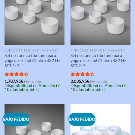
CUENCOS TIBETANOS Y MÁS YOGA
CUENCOS TIBETANOS Y MÁS YOGA
Set de cuenco tibetano para
Set de cuenco tibetano para
yoga de cristal Chakra 432 Hz
yoga de cristal Chakra 432 Hz
SET 1: 7
SET 2: 7
Valorado
1.787,95
€
Valorado
2.035,95
€
IVA incluido
IVA incluido
Disponibilidad en Almacén (7-
Disponibilidad en Almacén (7-
con
4.33
con
4.33
10 días laborables)
10 días laborables)
de 5
de 5
BAJO PEDIDO
BAJO PEDIDO