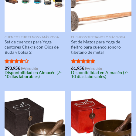
CUENCOS TIBETANOS Y MÁS YOGA
CUENCOS TIBETANOS Y MÁS YOGA
Set de cuencos para Yoga
Set de Mazos para Yoga de
cantores Chakra con Ojos de
fieltro para cuenco sonoro
Buda y bolsa 2
tibetano de metal
Valorado
293,95
€
Valorado
61,95
€
IVA incluido
IVA incluido
Disponibilidad en Almacén (7-
Disponibilidad en Almacén (7-
con
4.00
con
5.00
10 días laborables)
10 días laborables)
de 5
de 5