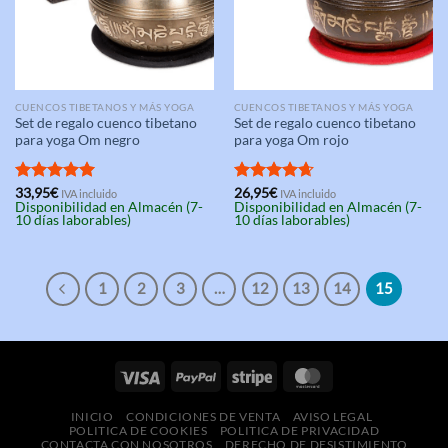
CUENCOS TIBETANOS Y MÁS YOGA
CUENCOS TIBETANOS Y MÁS YOGA
Set de regalo cuenco tibetano
Set de regalo cuenco tibetano
para yoga Om negro
para yoga Om rojo
Valorado
33,95
€
Valorado
26,95
€
IVA incluido
IVA incluido
Disponibilidad en Almacén (7-
Disponibilidad en Almacén (7-
con
5.00
con
4.67
10 días laborables)
10 días laborables)
de 5
de 5
1
2
3
…
12
13
14
15
INICIO
CONDICIONES DE VENTA
AVISO LEGAL
POLITICA DE COOKIES
POLITICA DE PRIVACIDAD
CONTACTA CON NOSOTROS
DERECHO DE DESISTIMIENTO