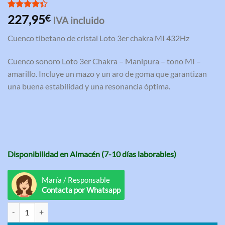
Valorado
3
227,95
€
IVA incluido
con
4.33
de 5 en
Cuenco tibetano de cristal Loto 3er chakra MI 432Hz
base a
valoraciones
de clientes
Cuenco sonoro Loto 3er Chakra – Manipura – tono MI –
amarillo. Incluye un mazo y un aro de goma que garantizan
una buena estabilidad y una resonancia óptima.
Disponibilidad en Almacén (7-10 días laborables)
María / Responsable
Contacta por Whatsapp
Cuenco tibetano de cristal Loto 3er chakra MI 432Hz cantidad