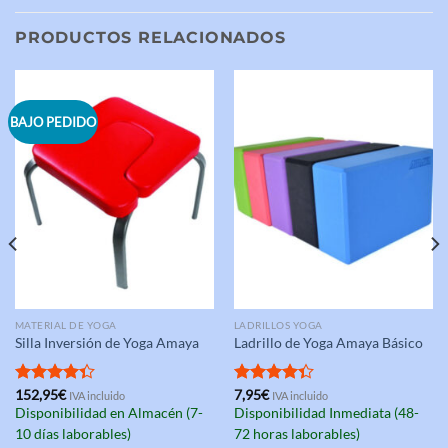
PRODUCTOS RELACIONADOS
BAJO PEDIDO
MATERIAL DE YOGA
LADRILLOS YOGA
Silla Inversión de Yoga Amaya
Ladrillo de Yoga Amaya Básico
Valorado
152,95
€
Valorado
7,95
€
IVA incluido
IVA incluido
con
4.33
con
4.33
Disponibilidad en Almacén (7-
Disponibilidad Inmediata (48-
de 5
de 5
10 días laborables)
72 horas laborables)