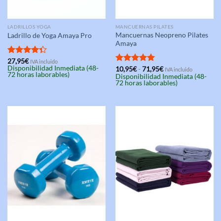
LADRILLOS YOGA
MANCUERNAS PILATES
Mancuernas Neopreno Pilates
Ladrillo de Yoga Amaya Pro
Amaya
Valorado
27,95
€
IVA incluido
Disponibilidad Inmediata (48-
Rango
con
4.33
Valorado
10,95
€
-
71,95
€
IVA incluido
72 horas laborables)
de
Disponibilidad Inmediata (48-
de 5
con
5.00
precios:
72 horas laborables)
de 5
desde
10,95€
hasta
71,95€