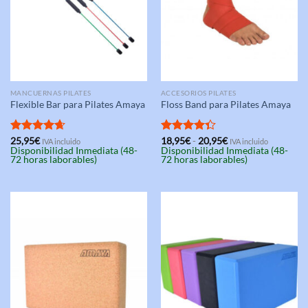
MANCUERNAS PILATES
ACCESORIOS PILATES
Flexible Bar para Pilates Amaya
Floss Band para Pilates Amaya
Rango
Valorado
25,95
€
Valorado
18,95
€
-
20,95
€
IVA incluido
IVA incluido
de
Disponibilidad Inmediata (48-
Disponibilidad Inmediata (48-
con
4.67
con
4.33
precios:
72 horas laborables)
72 horas laborables)
de 5
de 5
desde
18,95€
hasta
20,95€