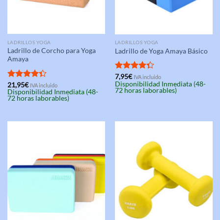
LADRILLOS YOGA
LADRILLOS YOGA
Ladrillo de Corcho para Yoga
Ladrillo de Yoga Amaya Básico
Amaya
Valorado
7,95
€
IVA incluido
Disponibilidad Inmediata (48-
con
4.33
Valorado
21,95
€
IVA incluido
72 horas laborables)
Disponibilidad Inmediata (48-
de 5
con
4.33
72 horas laborables)
de 5