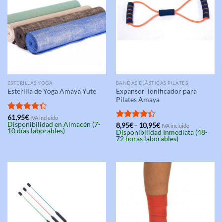
ESTERILLAS YOGA
BANDAS ELÁSTICAS PILATES
Expansor Tonificador para
Esterilla de Yoga Amaya Yute
Pilates Amaya
Valorado
61,95
€
IVA incluido
Disponibilidad en Almacén (7-
Rango
con
4.33
Valorado
8,95
€
-
10,95
€
IVA incluido
10 días laborables)
de
Disponibilidad Inmediata (48-
de 5
con
4.33
precios:
72 horas laborables)
de 5
desde
8,95€
hasta
10,95€