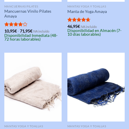
MANCUERNAS PILATES
MANTAS YOGA Y TOALLAS
Mancuernas Vinilo Pilates
Manta de Yoga Amaya
Amaya
Valorado
46,95
€
IVA incluido
Disponibilidad en Almacén (7-
Rango
con
4.67
Valorado
10,95
€
-
71,95
€
IVA incluido
10 días laborables)
de
Disponibilidad Inmediata (48-
de 5
con
4.00
precios:
72 horas laborables)
de 5
desde
10,95€
hasta
71,95€
MANTAS YOGA Y TOALLAS
MANTAS YOGA Y TOALLAS