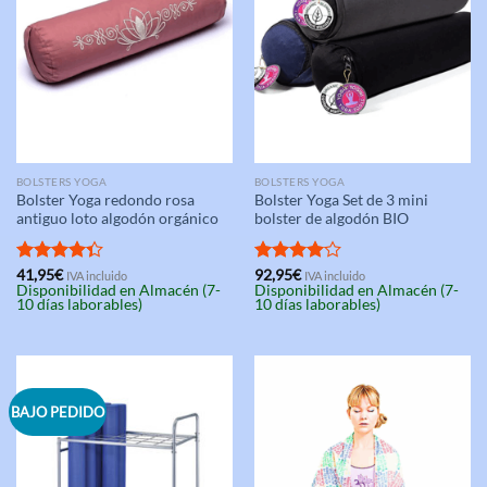
BOLSTERS YOGA
BOLSTERS YOGA
Bolster Yoga redondo rosa
Bolster Yoga Set de 3 mini
antiguo loto algodón orgánico
bolster de algodón BIO
Valorado
41,95
€
Valorado
92,95
€
IVA incluido
IVA incluido
Disponibilidad en Almacén (7-
Disponibilidad en Almacén (7-
con
4.33
con
4.00
10 días laborables)
10 días laborables)
de 5
de 5
BAJO PEDIDO