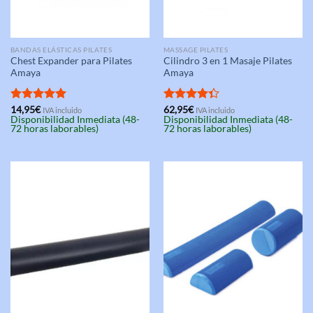
BANDAS ELÁSTICAS PILATES
MASSAGE PILATES
Chest Expander para Pilates
Cilindro 3 en 1 Masaje Pilates
Amaya
Amaya
Valorado
14,95
€
Valorado
62,95
€
IVA incluido
IVA incluido
Disponibilidad Inmediata (48-
Disponibilidad Inmediata (48-
con
5.00
con
4.33
72 horas laborables)
72 horas laborables)
de 5
de 5