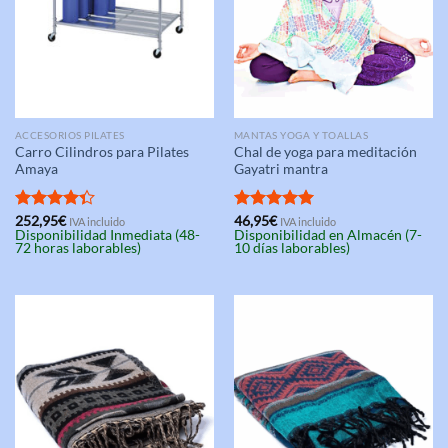
ACCESORIOS PILATES
MANTAS YOGA Y TOALLAS
Carro Cilindros para Pilates
Chal de yoga para meditación
Amaya
Gayatri mantra
Valorado
252,95
€
Valorado
46,95
€
IVA incluido
IVA incluido
Disponibilidad Inmediata (48-
Disponibilidad en Almacén (7-
con
4.33
con
5.00
72 horas laborables)
10 días laborables)
de 5
de 5