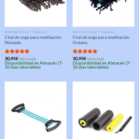
MANTAS YOGA Y TOALLAS
MANTAS YOGA Y TOALLAS
Chal de yoga para meditación
Chal de yoga para meditación
Nómada
Océano
Valorado
30,95
€
Valorado
30,95
€
IVA incluido
IVA incluido
Disponibilidad en Almacén (7-
Disponibilidad en Almacén (7-
con
5.00
con
5.00
10 días laborables)
10 días laborables)
de 5
de 5