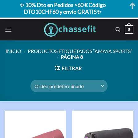
✨ 10% Dto en Pedidos >60 € Código
DTO10CHF60 y envío GRATIS✨
Saltar
0
al
contenido
INICIO
/
PRODUCTOS ETIQUETADOS “AMAYA SPORTS”
/
PÁGINA 8
FILTRAR