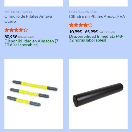
MATERIAL PILATES
MATERIAL PILATES
Cilindro de Pilates Amaya
Cilindro de Pilates Amaya EVA
Cuero
Rango
Valorado
10,95
€
-
65,95
€
IVA incluido
de
Disponibilidad Inmediata (48-
con
4.00
Valorado
80,95
€
IVA incluido
precios:
72 horas laborables)
Disponibilidad en Almacén (7-
de 5
con
4.33
desde
10 días laborables)
de 5
10,95€
hasta
65,95€