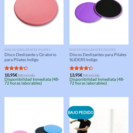
DISCOS DESLIZANTES PILATES
DISCOS DESLIZANTES PILATES
Disco Deslizante y Giratorio
Discos Deslizantes para Pilates
para Pilates Indigo
SLIDERS Indigo
Valorado
10,95
€
Valorado
13,95
€
IVA incluido
IVA incluido
Disponibilidad Inmediata (48-
Disponibilidad Inmediata (48-
con
4.33
con
4.33
72 horas laborables)
72 horas laborables)
de 5
de 5
BAJO PEDIDO