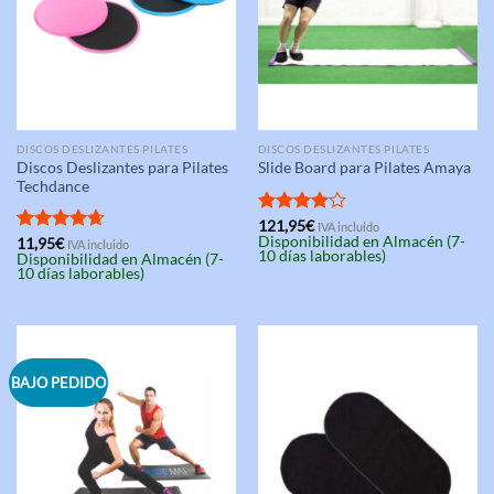
DISCOS DESLIZANTES PILATES
DISCOS DESLIZANTES PILATES
Discos Deslizantes para Pilates
Slide Board para Pilates Amaya
Techdance
Valorado
121,95
€
IVA incluido
Disponibilidad en Almacén (7-
con
4.00
Valorado
11,95
€
IVA incluido
10 días laborables)
Disponibilidad en Almacén (7-
de 5
con
4.67
10 días laborables)
de 5
BAJO PEDIDO