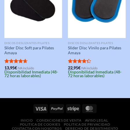
DISCOS DESLIZANTES PILATES
DISCOS DESLIZANTES PILATES
Slider Disc Soft para Pilates
Slider Disc Vinilo para Pilates
Amaya
Amaya
Valorado
13,95
€
Valorado
22,95
€
IVA incluido
IVA incluido
Disponibilidad Inmediata (48-
Disponibilidad Inmediata (48-
con
4.67
con
4.33
72 horas laborables)
72 horas laborables)
de 5
de 5
INICIO
CONDICIONES DE VENTA
AVISO LEGAL
POLITICA DE COOKIES
POLITICA DE PRIVACIDAD
CONTACTA CON NOSOTROS
DERECHO DE DESISTIMIENTO