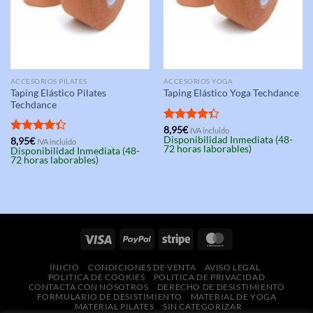
ACCESORIOS PILATES
ACCESORIOS YOGA
Taping Elástico Pilates
Taping Elástico Yoga Techdance
Techdance
Valorado
8,95
€
IVA incluido
Disponibilidad Inmediata (48-
con
4.33
Valorado
8,95
€
IVA incluido
72 horas laborables)
Disponibilidad Inmediata (48-
de 5
con
4.33
72 horas laborables)
de 5
INICIO
CONDICIONES DE VENTA
AVISO LEGAL
POLITICA DE COOKIES
POLITICA DE PRIVACIDAD
CONTACTA CON NOSOTROS
DERECHO DE DESISTIMIENTO
FORMULARIO DE DESISTIMIENTO
MATERIAL DE YOGA
MATERIAL PILATES
SIN CATEGORIZAR