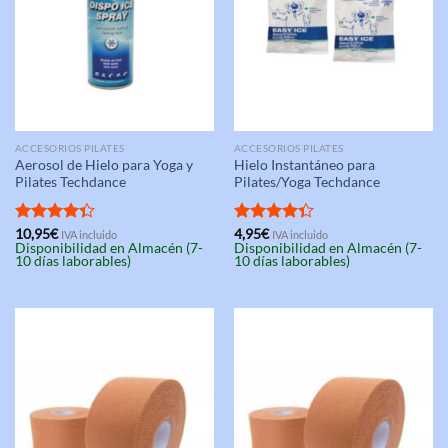
ACCESORIOS PILATES
ACCESORIOS PILATES
Aerosol de Hielo para Yoga y
Hielo Instantáneo para
Pilates Techdance
Pilates/Yoga Techdance
Valorado
10,95
€
Valorado
4,95
€
IVA incluido
IVA incluido
Disponibilidad en Almacén (7-
Disponibilidad en Almacén (7-
con
4.33
con
4.33
10 días laborables)
10 días laborables)
de 5
de 5