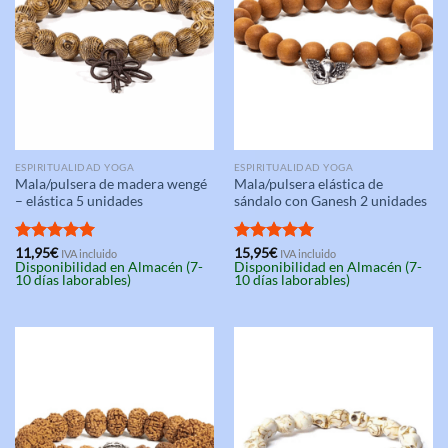
ESPIRITUALIDAD YOGA
ESPIRITUALIDAD YOGA
Mala/pulsera de madera wengé
Mala/pulsera elástica de
– elástica 5 unidades
sándalo con Ganesh 2 unidades
Valorado
11,95
€
Valorado
15,95
€
IVA incluido
IVA incluido
Disponibilidad en Almacén (7-
Disponibilidad en Almacén (7-
con
5.00
con
5.00
10 días laborables)
10 días laborables)
de 5
de 5