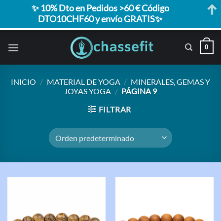
✨ 10% Dto en Pedidos >60 € Código
DTO10CHF60 y envío GRATIS✨
Saltar
0
al
contenido
INICIO
/
MATERIAL DE YOGA
/
MINERALES, GEMAS Y
JOYAS YOGA
/
PÁGINA 9
FILTRAR