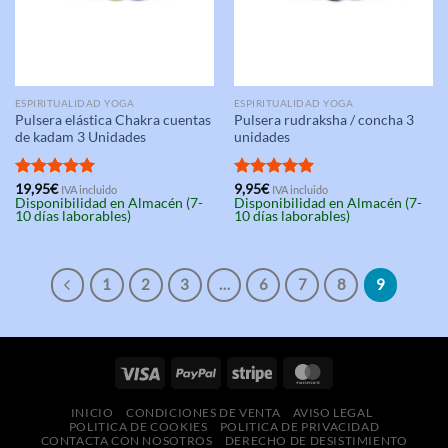
ESPIRITUALIDAD YOGA
ESPIRITUALIDAD YOGA
Pulsera elástica Chakra cuentas
Pulsera rudraksha / concha 3
de kadam 3 Unidades
unidades
Valorado
19,95
€
Valorado
9,95
€
IVA incluido
IVA incluido
Disponibilidad en Almacén (7-
Disponibilidad en Almacén (7-
con
5.00
con
5.00
10 días laborables)
10 días laborables)
de 5
de 5
1
2
3
…
6
7
8
9
INICIO
CONDICIONES DE VENTA
AVISO LEGAL
POLITICA DE COOKIES
POLITICA DE PRIVACIDAD
CONTACTA CON NOSOTROS
DERECHO DE DESISTIMIENTO