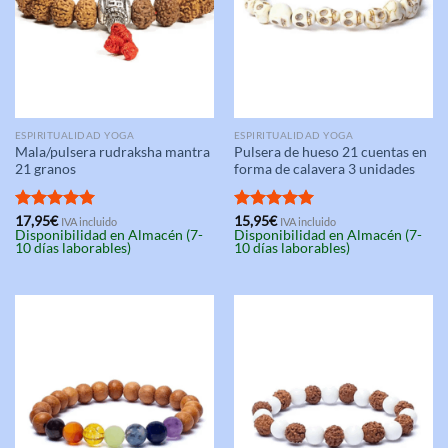
ESPIRITUALIDAD YOGA
ESPIRITUALIDAD YOGA
Mala/pulsera rudraksha mantra
Pulsera de hueso 21 cuentas en
21 granos
forma de calavera 3 unidades
Valorado
17,95
€
Valorado
15,95
€
IVA incluido
IVA incluido
Disponibilidad en Almacén (7-
Disponibilidad en Almacén (7-
con
5.00
con
5.00
10 días laborables)
10 días laborables)
de 5
de 5