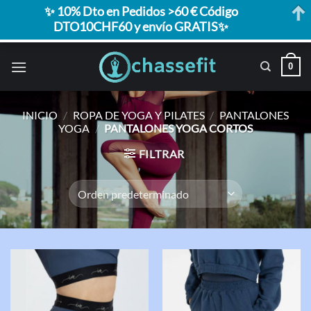
✨ 10% Dto en Pedidos >60 € Código
DTO10CHF60 y envío GRATIS✨
Saltar
0
al
contenido
INICIO
/
ROPA DE YOGA Y PILATES
/
PANTALONES
YOGA
/
PANTALONES YOGA CORTOS
FILTRAR