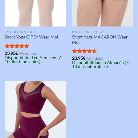
PANTALONES YOGA
PANTALONES YOGA
Short Yoga MACARON Wear
Short Yoga GIPSY Wear Moi
Moi
Valorado
23,95
€
IVA incluido
Disponibilidad en Almacén (7-
con
5.00
Valorado
23,95
€
IVA incluido
10 días laborables)
Disponibilidad en Almacén (7-
de 5
con
4.67
10 días laborables)
de 5