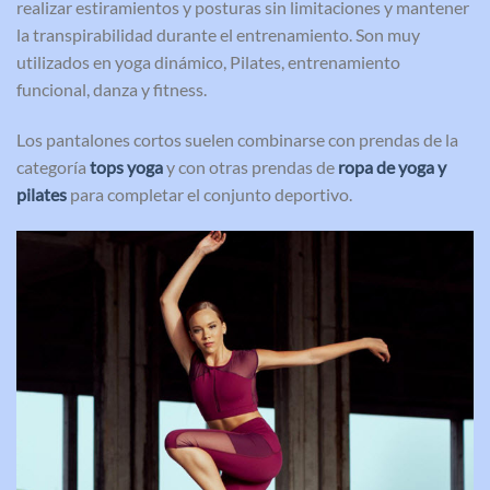
realizar estiramientos y posturas sin limitaciones y mantener
la transpirabilidad durante el entrenamiento. Son muy
utilizados en yoga dinámico, Pilates, entrenamiento
funcional, danza y fitness.
Los pantalones cortos suelen combinarse con prendas de la
categoría
tops yoga
y con otras prendas de
ropa de yoga y
pilates
para completar el conjunto deportivo.