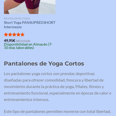
PANTALONES YOGA
Short Yoga PANSUPREDSHORT
Intermezzo
Valorado
49,95
€
IVA incluido
Disponibilidad en Almacén (7-
con
4.67
10 días laborables)
de 5
Pantalones de Yoga Cortos
Los pantalones yoga cortos son prendas deportivas
diseñadas para ofrecer comodidad, frescura y libertad de
movimiento durante la práctica de yoga, Pilates, fitness y
entrenamiento funcional, especialmente en épocas de calor o
entrenamientos intensos.
Este tipo de pantalones permiten moverse con total libertad,