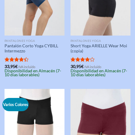
PANTALONES YOGA
PANTALONES YOGA
Pantalón Corto Yoga CYBILL
Short Yoga ARIELLE Wear Moi
Intermezzo
(copia)
Valorado
33,95
€
Valorado
30,95
€
IVA incluido
IVA incluido
Disponibilidad en Almacén (7-
Disponibilidad en Almacén (7-
con
4.33
con
4.00
10 días laborables)
10 días laborables)
de 5
de 5
Varios Colores