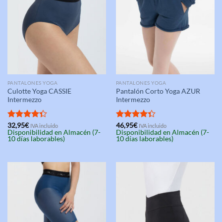
PANTALONES YOGA
PANTALONES YOGA
Culotte Yoga CASSIE
Pantalón Corto Yoga AZUR
Intermezzo
Intermezzo
Valorado
32,95
€
Valorado
46,95
€
IVA incluido
IVA incluido
Disponibilidad en Almacén (7-
Disponibilidad en Almacén (7-
con
4.33
con
4.33
10 días laborables)
10 días laborables)
de 5
de 5