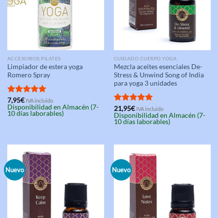
ACCESORIOS PILATES
CUIDADO CUERPO YOGA
Limpiador de estera yoga
Mezcla aceites esenciales De-
Romero Spray
Stress & Unwind Song of India
para yoga 3 unidades
Valorado
7,95
€
IVA incluido
Disponibilidad en Almacén (7-
con
5.00
Valorado
21,95
€
IVA incluido
10 días laborables)
Disponibilidad en Almacén (7-
de 5
con
5.00
10 días laborables)
de 5
Nuevo
Nuevo