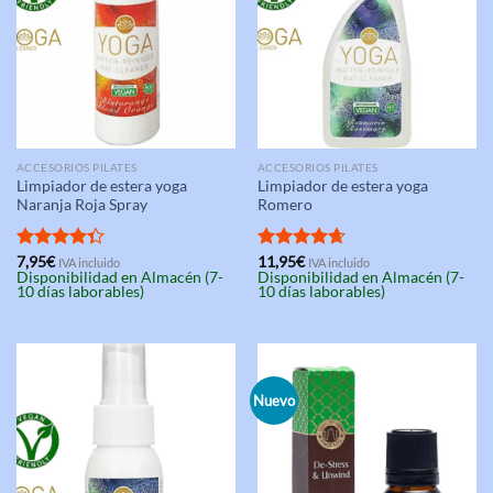
ACCESORIOS PILATES
ACCESORIOS PILATES
Limpiador de estera yoga
Limpiador de estera yoga
Naranja Roja Spray
Romero
Valorado
7,95
€
Valorado
11,95
€
IVA incluido
IVA incluido
Disponibilidad en Almacén (7-
Disponibilidad en Almacén (7-
con
4.33
con
4.67
10 días laborables)
10 días laborables)
de 5
de 5
Nuevo