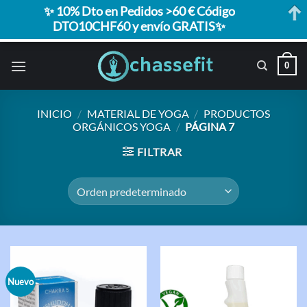
✨ 10% Dto en Pedidos >60 € Código
DTO10CHF60 y envío GRATIS✨
Saltar
0
al
contenido
INICIO
/
MATERIAL DE YOGA
/
PRODUCTOS
ORGÁNICOS YOGA
/
PÁGINA 7
FILTRAR
Nuevo