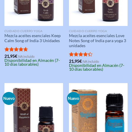
CUIDADO CUERPO YOGA
CUIDADO CUERPO YOGA
Mezcla aceites esenciales Keep
Mezcla aceites esenciales Love
Calm Song of India 3 Unidades
Notes Song of India para yoga 3
unidades
Valorado
21,95
€
IVA incluido
Disponibilidad en Almacén (7-
con
4.67
Valorado
21,95
€
IVA incluido
10 días laborables)
Disponibilidad en Almacén (7-
de 5
con
4.33
10 días laborables)
de 5
Nuevo
Nuevo