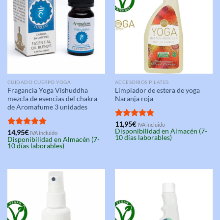
CUIDADO CUERPO YOGA
ACCESORIOS PILATES
Fragancia Yoga Vishuddha
Limpiador de estera de yoga
mezcla de esencias del chakra
Naranja roja
de Aromafume 3 unidades
Valorado
11,95
€
IVA incluido
Disponibilidad en Almacén (7-
con
5.00
Valorado
14,95
€
IVA incluido
10 días laborables)
Disponibilidad en Almacén (7-
de 5
con
5.00
10 días laborables)
de 5