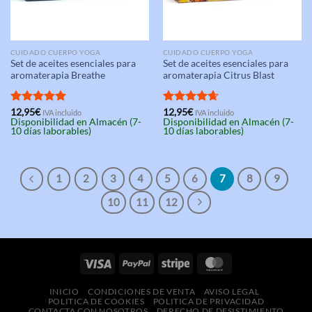
CUIDADO CUERPO YOGA
CUIDADO CUERPO YOGA
Set de aceites esenciales para
Set de aceites esenciales para
aromaterapia Breathe
aromaterapia Citrus Blast
Valorado
12,95
€
Valorado
12,95
€
IVA incluido
IVA incluido
Disponibilidad en Almacén (7-
Disponibilidad en Almacén (7-
con
5.00
con
4.67
10 días laborables)
10 días laborables)
de 5
de 5
1
2
3
4
5
6
7
8
9
10
11
12
INICIO
CONDICIONES DE VENTA
AVISO LEGAL
POLITICA DE COOKIES
POLITICA DE PRIVACIDAD
CONTACTA CON NOSOTROS
DERECHO DE DESISTIMIENTO