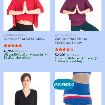
CAMISETAS YOGA
CAMISETAS YOGA
Camiseta Yoga Manga
Camiseta Yoga Corta Happy
Murciélago Happy
Valorado
48,95
€
IVA incluido
Disponibilidad en Almacén (7-
con
4.67
Valorado
52,95
€
IVA incluido
10 días laborables)
Disponibilidad en Almacén (7-
de 5
con
4.00
10 días laborables)
de 5
BAJO PEDIDO