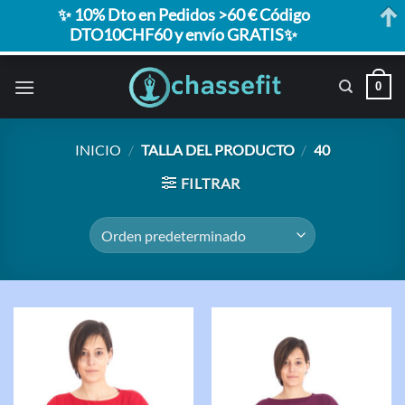
✨ 10% Dto en Pedidos >60 € Código
DTO10CHF60 y envío GRATIS✨
Saltar
0
al
contenido
INICIO
/
TALLA DEL PRODUCTO
/
40
FILTRAR