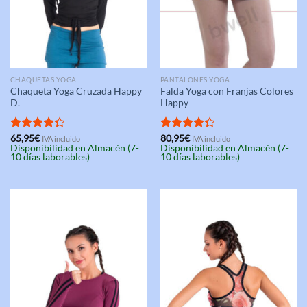
CHAQUETAS YOGA
PANTALONES YOGA
Chaqueta Yoga Cruzada Happy
Falda Yoga con Franjas Colores
D.
Happy
Valorado
65,95
€
Valorado
80,95
€
IVA incluido
IVA incluido
Disponibilidad en Almacén (7-
Disponibilidad en Almacén (7-
con
4.33
con
4.33
10 días laborables)
10 días laborables)
de 5
de 5