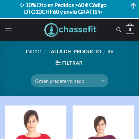
✨ 10% Dto en Pedidos >60 € Código
DTO10CHF60 y envío GRATIS✨
Saltar
0
al
contenido
INICIO
/
TALLA DEL PRODUCTO
/
46
FILTRAR