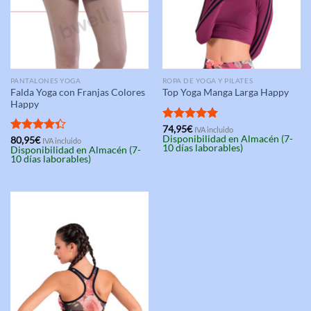
PANTALONES YOGA
ROPA DE YOGA Y PILATES
Falda Yoga con Franjas Colores
Top Yoga Manga Larga Happy
Happy
Valorado
74,95
€
IVA incluido
Disponibilidad en Almacén (7-
con
5.00
Valorado
80,95
€
IVA incluido
10 días laborables)
Disponibilidad en Almacén (7-
de 5
con
4.33
10 días laborables)
de 5