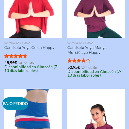
CAMISETAS YOGA
CAMISETAS YOGA
Camiseta Yoga Manga
Camiseta Yoga Corta Happy
Murciélago Happy
Valorado
48,95
€
IVA incluido
Disponibilidad en Almacén (7-
con
4.67
Valorado
52,95
€
IVA incluido
10 días laborables)
Disponibilidad en Almacén (7-
de 5
con
4.00
10 días laborables)
de 5
BAJO PEDIDO