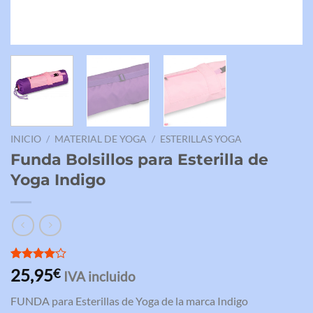
INICIO
/
MATERIAL DE YOGA
/
ESTERILLAS YOGA
Funda Bolsillos para Esterilla de
Yoga Indigo
Valorado
3
25,95
€
IVA incluido
con
4.00
de 5 en
FUNDA para Esterillas de Yoga de la marca Indigo
base a