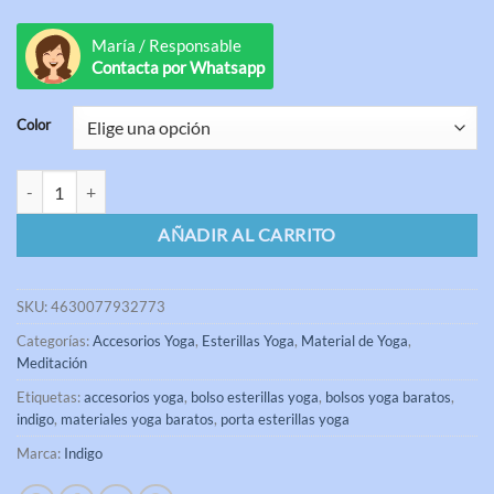
valoraciones
de
clientes
María / Responsable
Contacta por Whatsapp
Color
Funda Bolsillos para Esterilla de Yoga Indigo cantidad
AÑADIR AL CARRITO
SKU:
4630077932773
Categorías:
Accesorios Yoga
,
Esterillas Yoga
,
Material de Yoga
,
Meditación
Etiquetas:
accesorios yoga
,
bolso esterillas yoga
,
bolsos yoga baratos
,
indigo
,
materiales yoga baratos
,
porta esterillas yoga
Marca:
Indigo