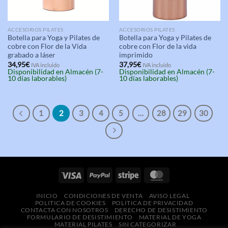
ACCESORIOS PILATES
ACCESORIOS PILATES
Botella para Yoga y Pilates de
Botella para Yoga y Pilates de
cobre con Flor de la Vida
cobre con Flor de la vida
grabado a láser
imprimido
34,95
€
37,95
€
IVA incluido
IVA incluido
Disponibilidad en Almacén (7-
Disponibilidad en Almacén (7-
10 días laborables)
10 días laborables)
1
2
3
4
5
…
28
29
30
INICIO
CONDICIONES DE VENTA
AVISO LEGAL
POLITICA DE COOKIES
POLITICA DE PRIVACIDAD
CONTACTA CON NOSOTROS
DERECHO DE DESISTIMIENTO
FORMULARIO DE DESISTIMIENTO
MATERIAL DE YOGA
MATERIAL PILATES
SIN CATEGORIZAR