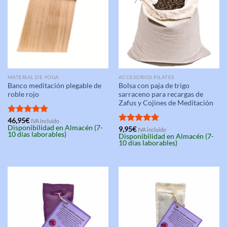
MATERIAL DE YOGA
ACCESORIOS PILATES
Banco meditación plegable de
Bolsa con paja de trigo
roble rojo
sarraceno para recargas de
Zafus y Cojines de Meditación
Valorado
46,95
€
IVA incluido
Disponibilidad en Almacén (7-
con
5.00
Valorado
9,95
€
IVA incluido
10 días laborables)
Disponibilidad en Almacén (7-
de 5
con
5.00
10 días laborables)
de 5