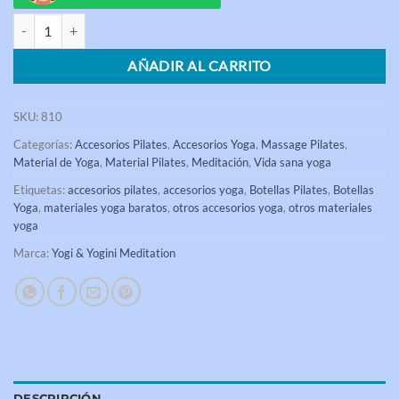
Botella para Yoga y Pilates de cobre con Flor de la Vida grabado a láse
AÑADIR AL CARRITO
SKU:
810
Categorías:
Accesorios Pilates
,
Accesorios Yoga
,
Massage Pilates
,
Material de Yoga
,
Material Pilates
,
Meditación
,
Vida sana yoga
Etiquetas:
accesorios pilates
,
accesorios yoga
,
Botellas Pilates
,
Botellas
Yoga
,
materiales yoga baratos
,
otros accesorios yoga
,
otros materiales
yoga
Marca:
Yogi & Yogini Meditation
DESCRIPCIÓN