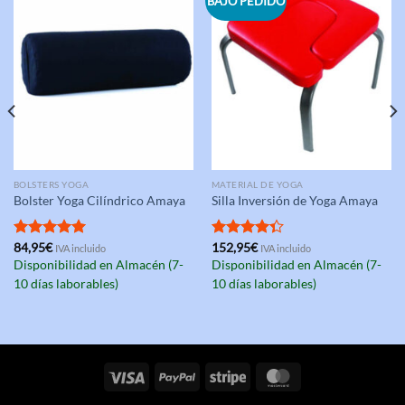
BAJO PEDIDO
BOLSTERS YOGA
MATERIAL DE YOGA
Bolster Yoga Cilíndrico Amaya
Silla Inversión de Yoga Amaya
Valorado
84,95
€
Valorado
152,95
€
IVA incluido
IVA incluido
con
5.00
con
4.33
Disponibilidad en Almacén (7-
Disponibilidad en Almacén (7-
de 5
de 5
10 días laborables)
10 días laborables)