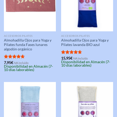
ACCESORIOS PILATES
ACCESORIOS PILATES
Almohadilla Ojos para Yoga y
Almohadilla Ojos para Yoga y
Pilates funda Fases lunares
Pilates lavanda BIO azul
algodón orgánico
Valorado
15,95
€
IVA incluido
Disponibilidad en Almacén (7-
con
4.67
Valorado
7,95
€
IVA incluido
10 días laborables)
Disponibilidad en Almacén (7-
de 5
con
4.67
10 días laborables)
de 5