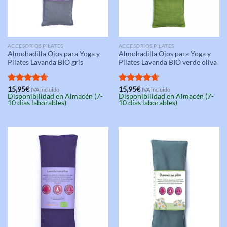
ACCESORIOS PILATES
ACCESORIOS PILATES
Almohadilla Ojos para Yoga y
Almohadilla Ojos para Yoga y
Pilates Lavanda BIO gris
Pilates Lavanda BIO verde oliva
Valorado
15,95
€
Valorado
15,95
€
IVA incluido
IVA incluido
Disponibilidad en Almacén (7-
Disponibilidad en Almacén (7-
con
4.67
con
4.67
10 días laborables)
10 días laborables)
de 5
de 5