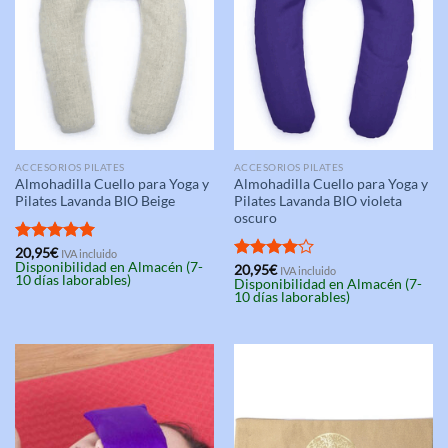
ACCESORIOS PILATES
ACCESORIOS PILATES
Almohadilla Cuello para Yoga y
Almohadilla Cuello para Yoga y
Pilates Lavanda BIO Beige
Pilates Lavanda BIO violeta
oscuro
Valorado
20,95
€
IVA incluido
Disponibilidad en Almacén (7-
con
5.00
Valorado
20,95
€
IVA incluido
10 días laborables)
Disponibilidad en Almacén (7-
de 5
con
4.00
10 días laborables)
de 5