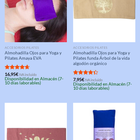
ACCESORIOS PILATES
ACCESORIOS PILATES
Almohadilla Ojos para Yoga y
Almohadilla Ojos para Yoga y
Pilates Amaya EVA
Pilates funda Árbol de la vida
algodón orgánico
Valorado
16,95
€
IVA incluido
Disponibilidad en Almacén (7-
con
4.67
Valorado
7,95
€
IVA incluido
10 días laborables)
Disponibilidad en Almacén (7-
de 5
con
4.33
10 días laborables)
de 5