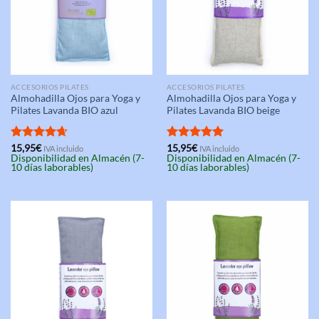
ACCESORIOS PILATES
ACCESORIOS PILATES
Almohadilla Ojos para Yoga y
Almohadilla Ojos para Yoga y
Pilates Lavanda BIO azul
Pilates Lavanda BIO beige
Valorado
15,95
€
Valorado
15,95
€
IVA incluido
IVA incluido
Disponibilidad en Almacén (7-
Disponibilidad en Almacén (7-
con
4.67
con
5.00
10 días laborables)
10 días laborables)
de 5
de 5