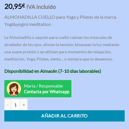
Valorado
3
20,95
€
IVA incluido
con
5.00
de 5 en
ALMOHADILLA CUELLO para Yoga y Pilates de la marca
base a
valoraciones
Yogi&yogini meditation
de clientes
La Almohadilla o saquito para cuello calman los músculos de
alrededor de los ojos, alivian la tensión, bloquean la luz mediante
una suave presión y se utilizan para momentos de relajación,
meditación, Yoga, Pilates, siesta… o siempre que lo deseemos.
Disponibilidad en Almacén (7-10 días laborables)
María / Responsable
Contacta por Whatsapp
Almohadilla Cuello para Yoga y Pilates Lavanda BIO Beige cantidad
AÑADIR AL CARRITO