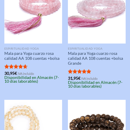
ESPIRITUALIDAD YOGA
ESPIRITUALIDAD YOGA
Mala para Yoga cuarzo rosa
Mala para Yoga cuarzo rosa
calidad AA 108 cuentas +bolsa
calidad AA 108 cuentas +bolsa
Grande
Valorado
30,95
€
IVA incluido
Disponibilidad en Almacén (7-
con
4.67
Valorado
31,95
€
IVA incluido
10 días laborables)
Disponibilidad en Almacén (7-
de 5
con
5.00
10 días laborables)
de 5