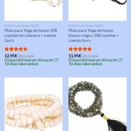
ESPIRITUALIDAD YOGA
ESPIRITUALIDAD YOGA
Mala para Yoga de hueso 108
Mala para Yoga de hueso
cuentas de calavera + cuenta
blanco-negro 108 cuentas +
Gurú
cuenta Guru
Valorado
12,95
€
Valorado
11,95
€
IVA incluido
IVA incluido
Disponibilidad en Almacén (7-
Disponibilidad en Almacén (7-
con
4.67
con
5.00
10 días laborables)
10 días laborables)
de 5
de 5