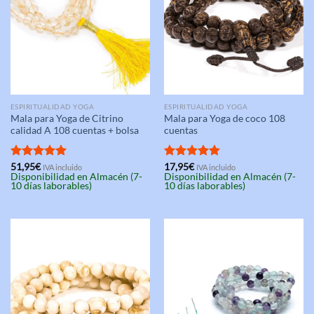
ESPIRITUALIDAD YOGA
ESPIRITUALIDAD YOGA
Mala para Yoga de Citrino
Mala para Yoga de coco 108
calidad A 108 cuentas + bolsa
cuentas
Valorado
51,95
€
Valorado
17,95
€
IVA incluido
IVA incluido
Disponibilidad en Almacén (7-
Disponibilidad en Almacén (7-
con
5.00
con
5.00
10 días laborables)
10 días laborables)
de 5
de 5