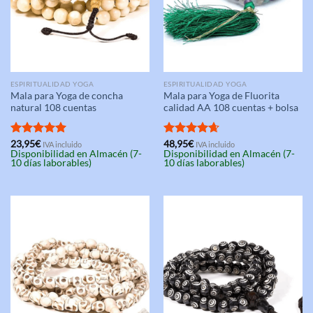
ESPIRITUALIDAD YOGA
ESPIRITUALIDAD YOGA
Mala para Yoga de concha
Mala para Yoga de Fluorita
natural 108 cuentas
calidad AA 108 cuentas + bolsa
Valorado
23,95
€
Valorado
48,95
€
IVA incluido
IVA incluido
Disponibilidad en Almacén (7-
Disponibilidad en Almacén (7-
con
5.00
con
4.67
10 días laborables)
10 días laborables)
de 5
de 5