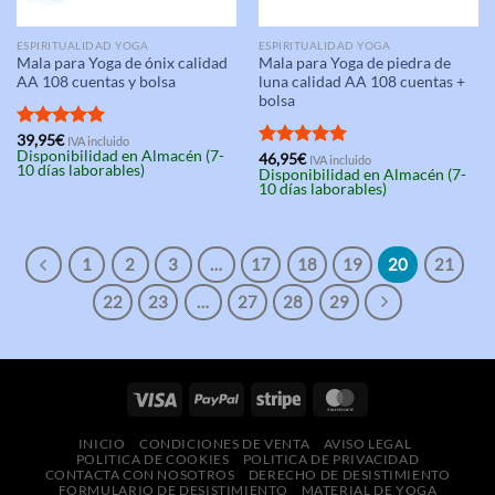
ESPIRITUALIDAD YOGA
ESPIRITUALIDAD YOGA
Mala para Yoga de ónix calidad
Mala para Yoga de piedra de
AA 108 cuentas y bolsa
luna calidad AA 108 cuentas +
bolsa
Valorado
39,95
€
IVA incluido
Disponibilidad en Almacén (7-
con
5.00
Valorado
46,95
€
IVA incluido
10 días laborables)
Disponibilidad en Almacén (7-
de 5
con
5.00
10 días laborables)
de 5
1
2
3
…
17
18
19
20
21
22
23
…
27
28
29
INICIO
CONDICIONES DE VENTA
AVISO LEGAL
POLITICA DE COOKIES
POLITICA DE PRIVACIDAD
CONTACTA CON NOSOTROS
DERECHO DE DESISTIMIENTO
FORMULARIO DE DESISTIMIENTO
MATERIAL DE YOGA