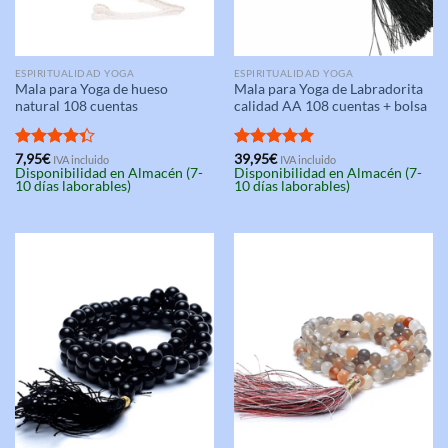
ESPIRITUALIDAD YOGA
ESPIRITUALIDAD YOGA
Mala para Yoga de hueso
Mala para Yoga de Labradorita
natural 108 cuentas
calidad AA 108 cuentas + bolsa
Valorado
7,95
€
Valorado
39,95
€
IVA incluido
IVA incluido
Disponibilidad en Almacén (7-
Disponibilidad en Almacén (7-
con
4.33
con
5.00
10 días laborables)
10 días laborables)
de 5
de 5