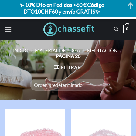
✨ 10% Dto en Pedidos >60 € Código
DTO10CHF60 y envío GRATIS✨
Saltar
0
al
contenido
INICIO
/
MATERIAL DE YOGA
/
MEDITACIÓN
/
PÁGINA 20
FILTRAR