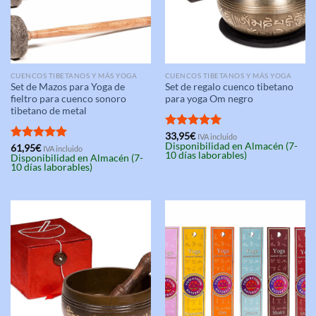
CUENCOS TIBETANOS Y MÁS YOGA
CUENCOS TIBETANOS Y MÁS YOGA
Set de Mazos para Yoga de
Set de regalo cuenco tibetano
fieltro para cuenco sonoro
para yoga Om negro
tibetano de metal
Valorado
33,95
€
IVA incluido
Disponibilidad en Almacén (7-
con
5.00
Valorado
61,95
€
IVA incluido
10 días laborables)
Disponibilidad en Almacén (7-
de 5
con
5.00
10 días laborables)
de 5