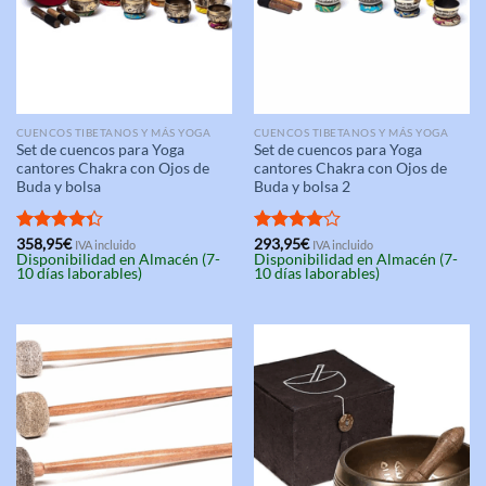
CUENCOS TIBETANOS Y MÁS YOGA
CUENCOS TIBETANOS Y MÁS YOGA
Set de cuencos para Yoga
Set de cuencos para Yoga
cantores Chakra con Ojos de
cantores Chakra con Ojos de
Buda y bolsa
Buda y bolsa 2
Valorado
358,95
€
Valorado
293,95
€
IVA incluido
IVA incluido
Disponibilidad en Almacén (7-
Disponibilidad en Almacén (7-
con
4.33
con
4.00
10 días laborables)
10 días laborables)
de 5
de 5