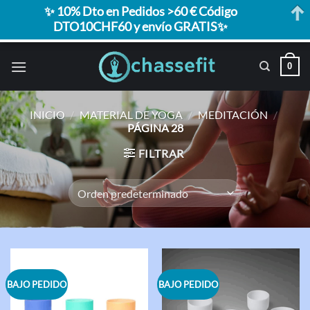
✨ 10% Dto en Pedidos >60 € Código
DTO10CHF60 y envío GRATIS✨
Saltar
0
al
contenido
INICIO
/
MATERIAL DE YOGA
/
MEDITACIÓN
/
PÁGINA 28
FILTRAR
BAJO PEDIDO
BAJO PEDIDO