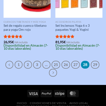
CUENCOS TIBETANOS Y MÁS YOGA
ACCESORIOS PILATES
Set de regalo cuenco tibetano
Set Inciensos Yoga 6 x 3
para yoga Om rojo
paquetes Yogi & Yogini
Valorado
26,95
€
Valorado
81,95
€
IVA incluido
IVA incluido
Disponibilidad en Almacén (7-
Disponibilidad en Almacén (7-
con
4.67
con
5.00
10 días laborables)
10 días laborables)
de 5
de 5
1
2
3
…
25
26
27
28
29
INICIO
CONDICIONES DE VENTA
AVISO LEGAL