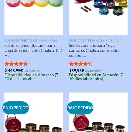
CUENCOS TIBETANOS Y MÁS YOGA
CUENCOS TIBETANOS Y MÁS YOGA
Set de cuenco tibetano para
Set de cuencos para Yoga
yoga de cristal Loto Chakra 432
cantores Chakra coloreados
Hz
con bolsa
Valorado
2.445,95
€
Valorado
159,95
€
IVA incluido
IVA incluido
Disponibilidad en Almacén (7-
Disponibilidad en Almacén (7-
con
4.67
con
4.33
10 días laborables)
10 días laborables)
de 5
de 5
BAJO PEDIDO
BAJO PEDIDO