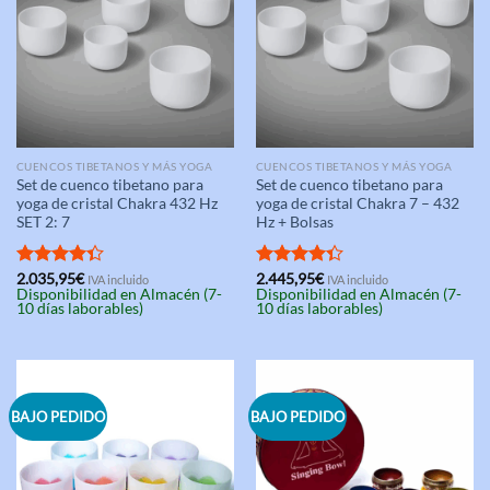
CUENCOS TIBETANOS Y MÁS YOGA
CUENCOS TIBETANOS Y MÁS YOGA
Set de cuenco tibetano para
Set de cuenco tibetano para
yoga de cristal Chakra 432 Hz
yoga de cristal Chakra 7 – 432
SET 2: 7
Hz + Bolsas
Valorado
2.035,95
€
Valorado
2.445,95
€
IVA incluido
IVA incluido
Disponibilidad en Almacén (7-
Disponibilidad en Almacén (7-
con
4.33
con
4.33
10 días laborables)
10 días laborables)
de 5
de 5
BAJO PEDIDO
BAJO PEDIDO