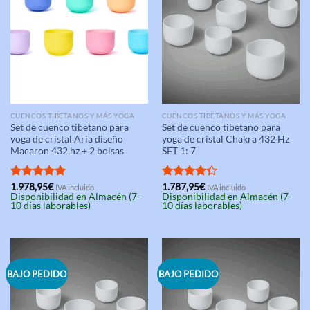
CUENCOS TIBETANOS Y MÁS YOGA
CUENCOS TIBETANOS Y MÁS YOGA
Set de cuenco tibetano para
Set de cuenco tibetano para
yoga de cristal Aria diseño
yoga de cristal Chakra 432 Hz
Macaron 432 hz + 2 bolsas
SET 1: 7
Valorado
1.978,95
€
Valorado
1.787,95
€
IVA incluido
IVA incluido
Disponibilidad en Almacén (7-
Disponibilidad en Almacén (7-
con
5.00
con
4.33
10 días laborables)
10 días laborables)
de 5
de 5
BAJO PEDIDO
BAJO PEDIDO