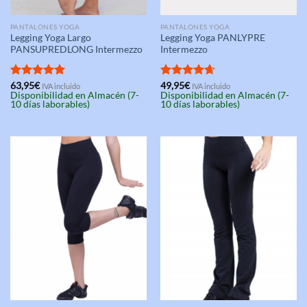
PANTALONES YOGA
PANTALONES YOGA
Legging Yoga Largo
Legging Yoga PANLYPRE
PANSUPREDLONG Intermezzo
Intermezzo
Valorado
63,95
€
Valorado
49,95
€
IVA incluido
IVA incluido
Disponibilidad en Almacén (7-
Disponibilidad en Almacén (7-
con
5.00
con
4.67
10 días laborables)
10 días laborables)
de 5
de 5