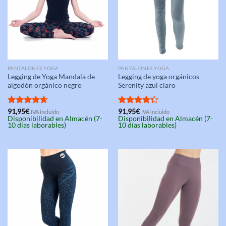
PANTALONES YOGA
PANTALONES YOGA
Legging de Yoga Mandala de
Legging de yoga orgánicos
algodón orgánico negro
Serenity azul claro
Valorado
91,95
€
Valorado
91,95
€
IVA incluido
IVA incluido
Disponibilidad en Almacén (7-
Disponibilidad en Almacén (7-
con
4.67
con
4.33
10 días laborables)
10 días laborables)
de 5
de 5