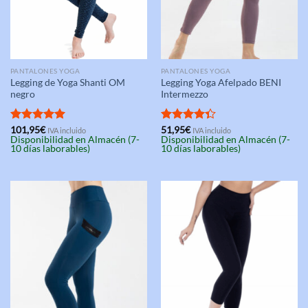
PANTALONES YOGA
PANTALONES YOGA
Legging de Yoga Shanti OM
Legging Yoga Afelpado BENI
negro
Intermezzo
Valorado
101,95
€
Valorado
51,95
€
IVA incluido
IVA incluido
Disponibilidad en Almacén (7-
Disponibilidad en Almacén (7-
con
5.00
con
4.33
10 días laborables)
10 días laborables)
de 5
de 5