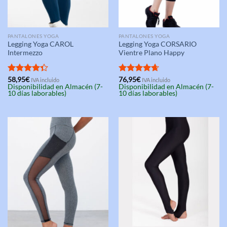
PANTALONES YOGA
PANTALONES YOGA
Legging Yoga CAROL
Legging Yoga CORSARIO
Intermezzo
Vientre Plano Happy
Valorado
58,95
€
Valorado
76,95
€
IVA incluido
IVA incluido
Disponibilidad en Almacén (7-
Disponibilidad en Almacén (7-
con
4.33
con
4.67
10 días laborables)
10 días laborables)
de 5
de 5