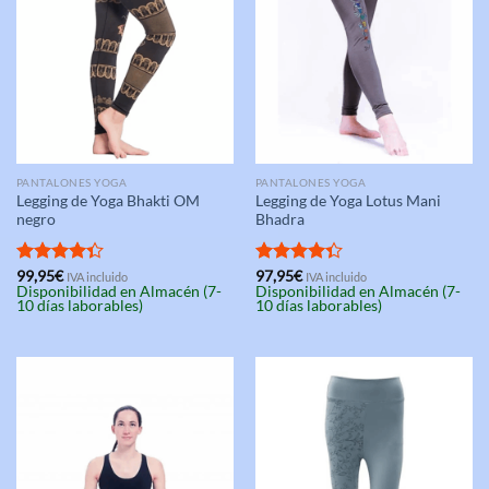
PANTALONES YOGA
PANTALONES YOGA
Legging de Yoga Bhakti OM
Legging de Yoga Lotus Mani
negro
Bhadra
Valorado
99,95
€
Valorado
97,95
€
IVA incluido
IVA incluido
Disponibilidad en Almacén (7-
Disponibilidad en Almacén (7-
con
4.33
con
4.33
10 días laborables)
10 días laborables)
de 5
de 5