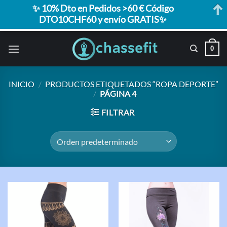
✨ 10% Dto en Pedidos >60 € Código
DTO10CHF60 y envío GRATIS✨
Saltar
0
al
contenido
INICIO
/
PRODUCTOS ETIQUETADOS “ROPA DEPORTE”
/
PÁGINA 4
FILTRAR