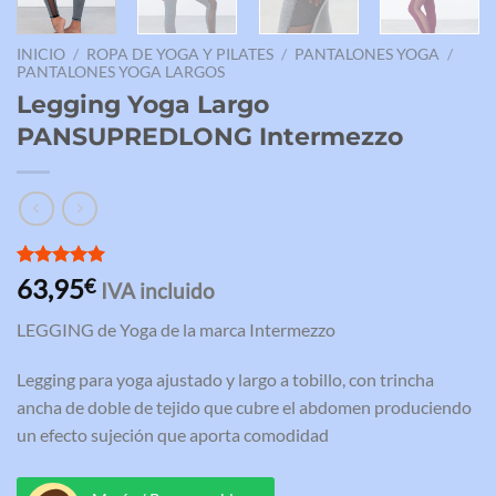
INICIO
/
ROPA DE YOGA Y PILATES
/
PANTALONES YOGA
/
PANTALONES YOGA LARGOS
Legging Yoga Largo
PANSUPREDLONG Intermezzo
Valorado
3
63,95
€
IVA incluido
con
5.00
de 5 en
LEGGING de Yoga de la marca Intermezzo
base a
valoraciones
de clientes
Legging para yoga ajustado y largo a tobillo, con trincha
ancha de doble de tejido que cubre el abdomen produciendo
un efecto sujeción que aporta comodidad