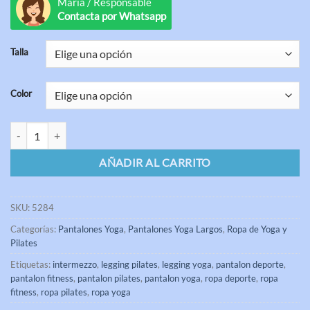
María / Responsable
Contacta por Whatsapp
Talla
Color
Legging Yoga Largo PANSUPREDLONG Intermezzo cantidad
AÑADIR AL CARRITO
SKU:
5284
Categorías:
Pantalones Yoga
,
Pantalones Yoga Largos
,
Ropa de Yoga y
Pilates
Etiquetas:
intermezzo
,
legging pilates
,
legging yoga
,
pantalon deporte
,
pantalon fitness
,
pantalon pilates
,
pantalon yoga
,
ropa deporte
,
ropa
fitness
,
ropa pilates
,
ropa yoga