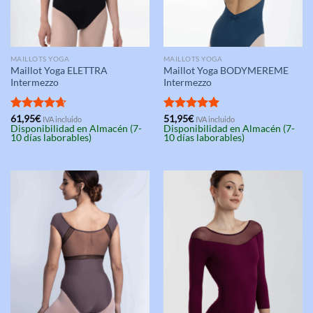
MAILLOTS YOGA
MAILLOTS YOGA
Maillot Yoga ELETTRA
Maillot Yoga BODYMEREME
Intermezzo
Intermezzo
Valorado
61,95
€
Valorado
51,95
€
IVA incluido
IVA incluido
Disponibilidad en Almacén (7-
Disponibilidad en Almacén (7-
con
4.67
con
5.00
10 días laborables)
10 días laborables)
de 5
de 5