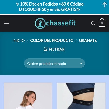
✨ 10% Dto en Pedidos >60 € Código
DTO10CHF60 y envío GRATIS✨
Saltar
0
al
contenido
INICIO
/
COLOR DEL PRODUCTO
/
GRANATE
FILTRAR