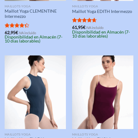
MAILLOTS YOGA
MAILLOTS YOGA
Maillot Yoga CLEMENTINE
Maillot Yoga EDITH Intermezzo
Intermezzo
Valorado
61,95
€
IVA incluido
Disponibilidad en Almacén (7-
con
4.67
Valorado
62,95
€
IVA incluido
10 días laborables)
Disponibilidad en Almacén (7-
de 5
con
4.33
10 días laborables)
de 5
MAILLOTS YOGA
MAILLOTS YOGA