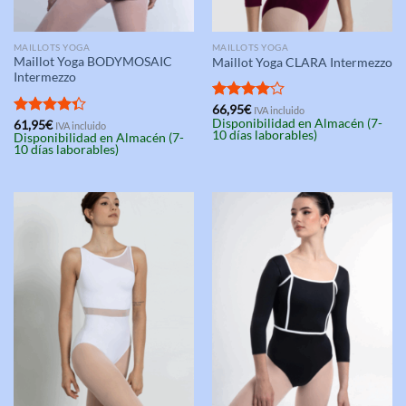
MAILLOTS YOGA
MAILLOTS YOGA
Maillot Yoga BODYMOSAIC
Maillot Yoga CLARA Intermezzo
Intermezzo
Valorado
66,95
€
IVA incluido
Disponibilidad en Almacén (7-
con
4.00
Valorado
61,95
€
IVA incluido
10 días laborables)
Disponibilidad en Almacén (7-
de 5
con
4.33
10 días laborables)
de 5