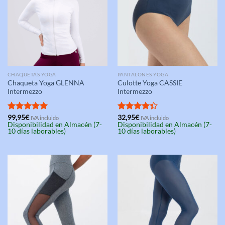
CHAQUETAS YOGA
PANTALONES YOGA
Chaqueta Yoga GLENNA
Culotte Yoga CASSIE
Intermezzo
Intermezzo
Valorado
99,95
€
Valorado
32,95
€
IVA incluido
IVA incluido
Disponibilidad en Almacén (7-
Disponibilidad en Almacén (7-
con
5.00
con
4.33
10 días laborables)
10 días laborables)
de 5
de 5