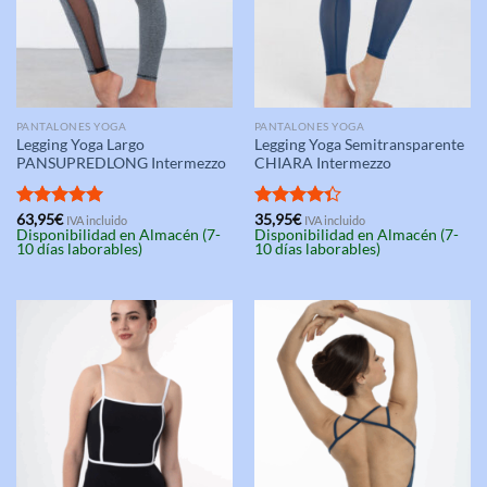
PANTALONES YOGA
PANTALONES YOGA
Legging Yoga Largo
Legging Yoga Semitransparente
PANSUPREDLONG Intermezzo
CHIARA Intermezzo
Valorado
63,95
€
Valorado
35,95
€
IVA incluido
IVA incluido
Disponibilidad en Almacén (7-
Disponibilidad en Almacén (7-
con
5.00
con
4.33
10 días laborables)
10 días laborables)
de 5
de 5