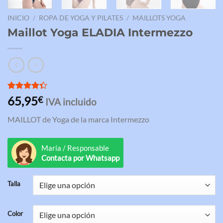
INICIO
/
ROPA DE YOGA Y PILATES
/
MAILLOTS YOGA
Maillot Yoga ELADIA Intermezzo
Valorado
3
65,95
€
IVA incluido
con
4.33
de 5 en
MAILLOT de Yoga de la marca Intermezzo
base a
valoraciones
de clientes
María / Responsable
Contacta por Whatsapp
Talla
Color