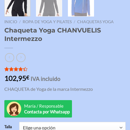
INICIO
/
ROPA DE YOGA Y PILATES
/
CHAQUETAS YOGA
Chaqueta Yoga CHANVUELIS
Intermezzo
Valorado
3
102,95
€
IVA incluido
con
4.33
de 5 en
CHAQUETA de Yoga de la marca Intermezzo
base a
valoraciones
de clientes
María / Responsable
Contacta por Whatsapp
Talla