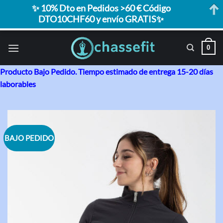
✨ 10% Dto en Pedidos >60 € Código
DTO10CHF60 y envío GRATIS✨
Saltar
0
al
contenido
Producto Bajo Pedido. Tiempo estimado de entrega 15-20 días
laborables
BAJO PEDIDO