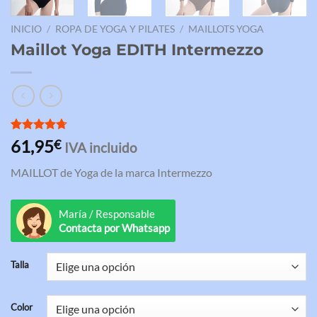
INICIO
/
ROPA DE YOGA Y PILATES
/
MAILLOTS YOGA
Maillot Yoga EDITH Intermezzo
Valorado
3
61,95
€
IVA incluido
con
4.67
de 5 en
MAILLOT de Yoga de la marca Intermezzo
base a
valoraciones
de clientes
María / Responsable
Contacta por Whatsapp
Talla
Color