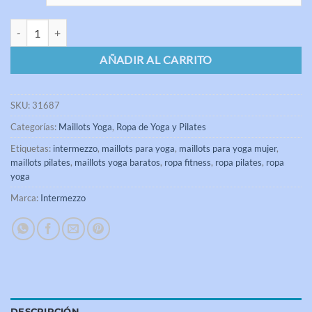
Maillot Yoga EDITH Intermezzo cantidad
AÑADIR AL CARRITO
SKU:
31687
Categorías:
Maillots Yoga
,
Ropa de Yoga y Pilates
Etiquetas:
intermezzo
,
maillots para yoga
,
maillots para yoga mujer
,
maillots pilates
,
maillots yoga baratos
,
ropa fitness
,
ropa pilates
,
ropa
yoga
Marca:
Intermezzo
DESCRIPCIÓN