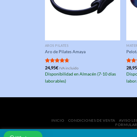
LLAS
AROS PILATES
MATER
aya
Aro de Pilates Amaya
Pelot
Valorado
24,95
€
Valo
28,9
IVA incluido
con
4.67
con
ediata (48-72 horas
Disponibilidad en Almacén (7-10 días
Dispo
de 5
de 5
laborables)
labor
INICIO
CONDICIONES DE VENTA
AVISO LE
FORMULARI
Cop