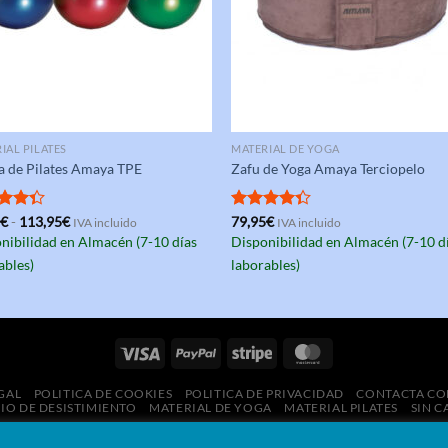
IAL PILATES
MATERIAL DE YOGA
a de Pilates Amaya TPE
Zafu de Yoga Amaya Terciopelo
Rango
rado
5
€
-
113,95
€
Valorado
79,95
€
IVA incluido
IVA incluido
de
4.33
con
4.33
nibilidad en Almacén (7-10 días
Disponibilidad en Almacén (7-10 d
precios:
de 5
desde
ables)
laborables)
28,95€
hasta
113,95€
GAL
POLITICA DE COOKIES
POLITICA DE PRIVACIDAD
CONTACTA CO
O DE DESISTIMIENTO
MATERIAL DE YOGA
MATERIAL PILATES
SIN 
yright 2026 ©
Chassefit.es
·
Quiénes somos
·
Cómo seleccionamos produ