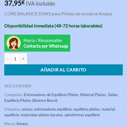
Valorado
3
37,95
€
IVA incluido
con
4.00
de 5 en
CORE BALANCE DISKS para Pilates de la marca Amaya
base a
valoraciones
de
Disponibilidad Inmediata (48-72 horas laborables)
clientes
María / Responsable
Contacta por Whatsapp
Core Balance Disks para Pilates Amaya cantidad
AÑADIR AL CARRITO
SKU:
61001800
Categorías:
Entrenadores de Equilibrio Pilates
,
Material Pilates
,
Tablas
Equilibrio Pilates (Balance Board)
Etiquetas:
amaya
,
entrenadores equilibrio
,
equilibrio pilates
,
material
equilibrio
,
materiales pilates baratos
,
plataformas equilibrio
Marca:
Amaya