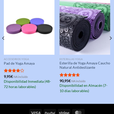
ACCESORIOS YOGA
ESTERILLAS YOGA
Esterilla de Yoga Amaya Caucho
Pad de Yoga Amaya
Natural Antideslizante
Valorado
9,95
€
IVA incluido
con
4.00
Valorado
90,95
€
Disponibilidad Inmediata (48-
IVA incluido
de 5
con
4.67
Disponibilidad en Almacén (7-
72 horas laborables)
de 5
10 días laborables)