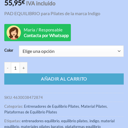
Valorado
3
55,95
€
IVA incluido
con
4.33
de 5 en
PAD EQUILIBRIO para Pilates de la marca Indigo
base a
valoraciones
de clientes
María / Responsable
Contacta por Whatsapp
Color
Pad Equilibrio para Pilates Indigo cantidad
AÑADIR AL CARRITO
SKU:
4630038472874
Categorías:
Entrenadores de Equilibrio Pilates
,
Material Pilates
,
Plataformas de Equilibrio Pilates
Etiquetas:
entrenadores equilibrio
,
equilibrio pilates
,
indigo
,
material
equilibrio
,
materiales pilates baratos
,
plataformas equilibrio