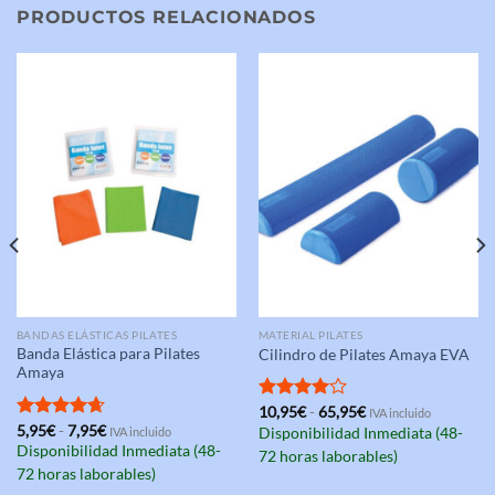
PRODUCTOS RELACIONADOS
BANDAS ELÁSTICAS PILATES
MATERIAL PILATES
Banda Elástica para Pilates
Cilindro de Pilates Amaya EVA
Amaya
Rango
Valorado
10,95
€
-
65,95
€
IVA incluido
de
Rango
con
4.00
Valorado
5,95
€
-
7,95
€
IVA incluido
Disponibilidad Inmediata (48-
precios:
de
de 5
con
4.67
Disponibilidad Inmediata (48-
desde
72 horas laborables)
precios:
de 5
10,95€
desde
72 horas laborables)
hasta
5,95€