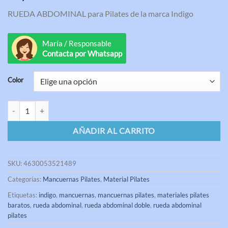
de 5 en
RUEDA ABDOMINAL para Pilates de la marca Indigo
base a
valoraciones
de clientes
María / Responsable
Contacta por Whatsapp
Color
Rueda Abdominal para Pilates Doble Indigo cantidad
AÑADIR AL CARRITO
SKU:
4630053521489
Categorías:
Mancuernas Pilates
,
Material Pilates
Etiquetas:
indigo
,
mancuernas
,
mancuernas pilates
,
materiales pilates
baratos
,
rueda abdominal
,
rueda abdominal doble
,
rueda abdominal
pilates