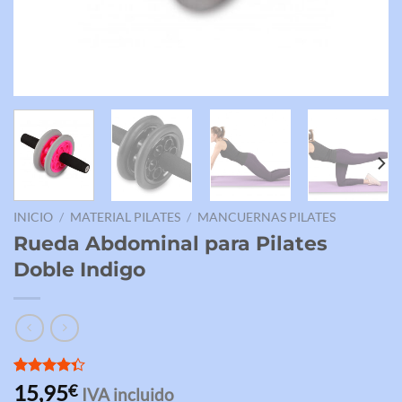
INICIO
/
MATERIAL PILATES
/
MANCUERNAS PILATES
Rueda Abdominal para Pilates
Doble Indigo
Valorado
3
15,95
€
IVA incluido
con
4.33