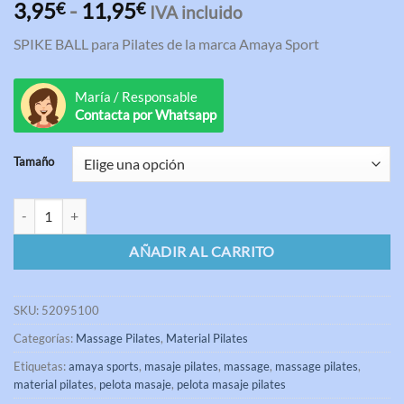
Valorado
3
Rango
3,95
-
11,95
€
€
IVA incluido
con
5.00
de
de 5 en
SPIKE BALL para Pilates de la marca Amaya Sport
base a
precios:
valoraciones
desde
de clientes
3,95€
María / Responsable
hasta
Contacta por Whatsapp
11,95€
Tamaño
Spike Ball Medium Masaje Pilates Amaya cantidad
AÑADIR AL CARRITO
SKU:
52095100
Categorías:
Massage Pilates
,
Material Pilates
Etiquetas:
amaya sports
,
masaje pilates
,
massage
,
massage pilates
,
material pilates
,
pelota masaje
,
pelota masaje pilates