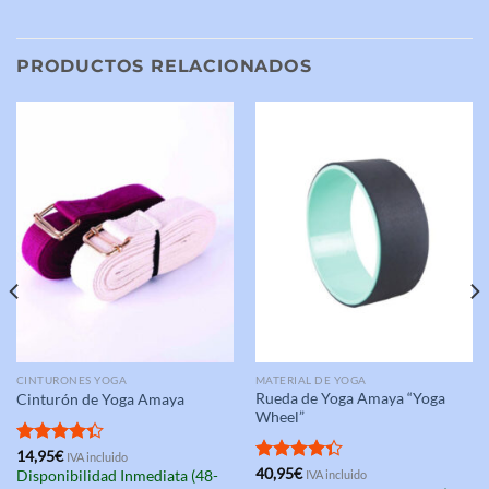
PRODUCTOS RELACIONADOS
CINTURONES YOGA
MATERIAL DE YOGA
Rueda de Yoga Amaya “Yoga
Cinturón de Yoga Amaya
Wheel”
Valorado
14,95
€
IVA incluido
con
4.33
Valorado
40,95
€
Disponibilidad Inmediata (48-
IVA incluido