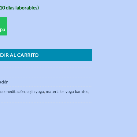
10 días laborables)
app
egro con relleno cantidad
DIR AL CARRITO
ación
nco meditación
,
cojín yoga
,
materiales yoga baratos
,