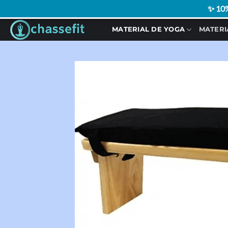
✨ 10%
Saltar
MATERIAL DE YOGA
MATERI
al
contenido