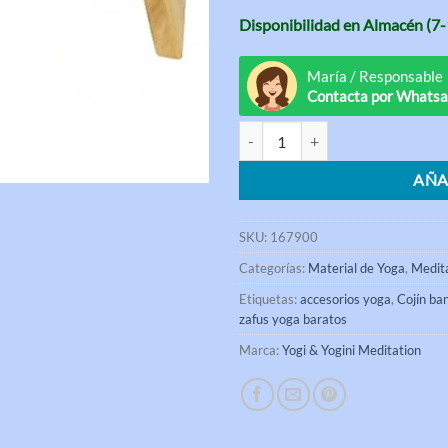
Disponibilidad en Almacén (7-
María / Responsable
Contacta por Whats
Cojín para banco de meditación n
AÑA
SKU:
167900
Categorías:
Material de Yoga
,
Medit
Etiquetas:
accesorios yoga
,
Cojín ba
zafus yoga baratos
Marca:
Yogi & Yogini Meditation