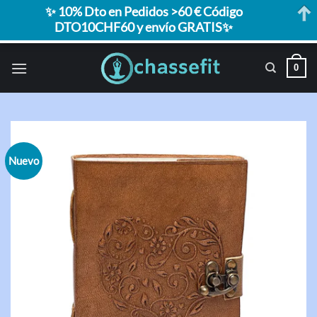
✨ 10% Dto en Pedidos >60 € Código
DTO10CHF60 y envío GRATIS✨
Saltar
0
al
contenido
Nuevo