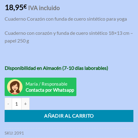
Valorado
3
18,95
€
IVA incluido
con
5.00
de 5 en
Cuaderno Corazón con funda de cuero sintético para yoga
base a
valoraciones
de clientes
Cuaderno con corazón y funda de cuero sintético 18×13 cm –
papel 250 g
Disponibilidad en Almacén (7-10 días laborables)
María / Responsable
Contacta por Whatsapp
Cuaderno Corazón con funda de cuero sintético para yoga cantidad
AÑADIR AL CARRITO
SKU:
2091