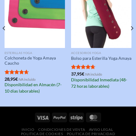
ESTERILLAS YOGA
ACCESORIOS YOGA
Colchoneta de Yoga Amaya
Bolso para Esterilla Yoga Amaya
Caucho
Valorado
37,95
€
IVA incluido
con
4.67
Valorado
28,95
€
IVA incluido
Disponibilidad Inmediata (48-
de 5
con
4.67
Disponibilidad en Almacén (7-
72 horas laborables)
de 5
10 días laborables)
INICIO
CONDICIONES DE VENTA
AVISO LEGAL
POLITICA DE COOKIES
POLITICA DE PRIVACIDAD