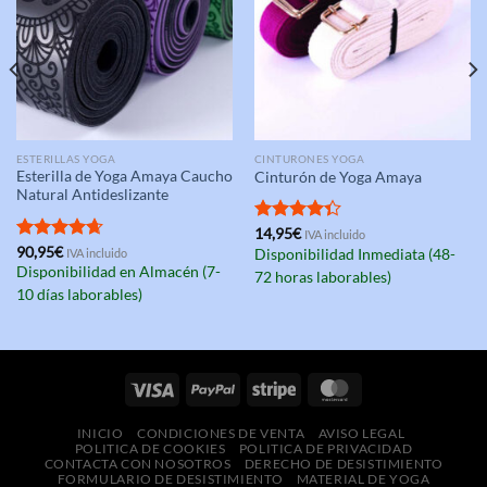
ESTERILLAS YOGA
CINTURONES YOGA
Esterilla de Yoga Amaya Caucho
Cinturón de Yoga Amaya
Natural Antideslizante
Valorado
14,95
€
IVA incluido
con
4.33
Valorado
90,95
€
IVA incluido
Disponibilidad Inmediata (48-
de 5
con
4.67
Disponibilidad en Almacén (7-
72 horas laborables)
de 5
10 días laborables)
INICIO
CONDICIONES DE VENTA
AVISO LEGAL
POLITICA DE COOKIES
POLITICA DE PRIVACIDAD
CONTACTA CON NOSOTROS
DERECHO DE DESISTIMIENTO
FORMULARIO DE DESISTIMIENTO
MATERIAL DE YOGA