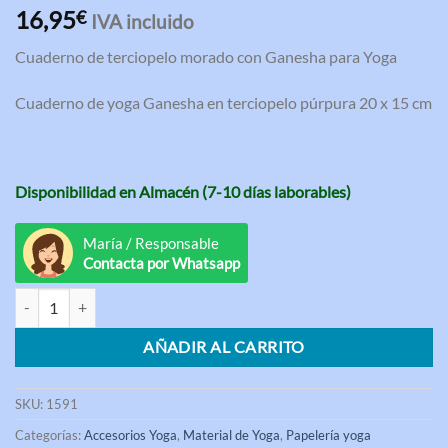
Valorado
3
16,95
€
IVA incluido
con
4.67
de 5 en
Cuaderno de terciopelo morado con Ganesha para Yoga
base a
valoraciones
de clientes
Cuaderno de yoga Ganesha en terciopelo púrpura 20 x 15 cm
Disponibilidad en Almacén (7-10 días laborables)
María / Responsable
Contacta por Whatsapp
Cuaderno de terciopelo morado con Ganesha para Yoga cantidad
AÑADIR AL CARRITO
SKU:
1591
Categorías:
Accesorios Yoga
,
Material de Yoga
,
Papelería yoga