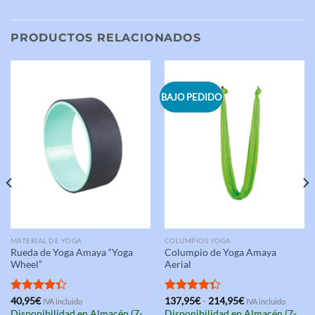
PRODUCTOS RELACIONADOS
BAJO PEDIDO
MATERIAL DE YOGA
COLUMPIOS YOGA
Rueda de Yoga Amaya “Yoga
Columpio de Yoga Amaya
Wheel”
Aerial
Rango
Valorado
40,95
€
Valorado
137,95
€
-
214,95
€
IVA incluido
IVA incluido
de
con
4.33
con
4.33
Disponibilidad en Almacén (7-
Disponibilidad en Almacén (7-