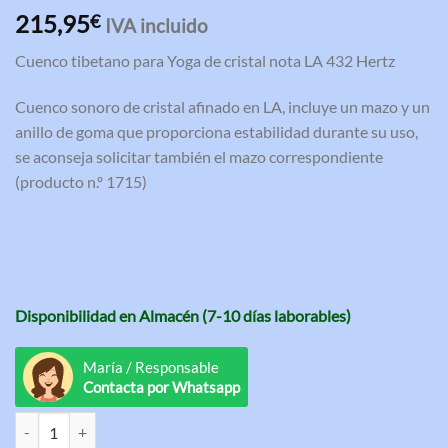
Valorado
3
215,95
€
IVA incluido
con
4.67
de 5 en
Cuenco tibetano para Yoga de cristal nota LA 432 Hertz
base a
valoraciones
de clientes
Cuenco sonoro de cristal afinado en LA, incluye un mazo y un
anillo de goma que proporciona estabilidad durante su uso,
se aconseja solicitar también el mazo correspondiente
(producto n.º 1715)
Disponibilidad en Almacén (7-10 días laborables)
María / Responsable
Contacta por Whatsapp
Cuenco tibetano para Yoga de cristal nota LA 432 Hertz - 25 cm canti