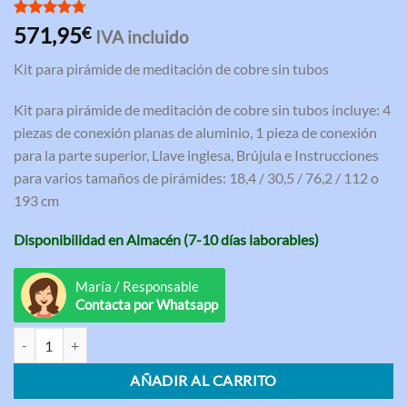
Valorado
3
571,95
€
IVA incluido
con
4.67
de 5 en
Kit para pirámide de meditación de cobre sin tubos
base a
valoraciones
de clientes
Kit para pirámide de meditación de cobre sin tubos incluye: 4
piezas de conexión planas de aluminio, 1 pieza de conexión
para la parte superior, Llave inglesa, Brújula e Instrucciones
para varios tamaños de pirámides: 18,4 / 30,5 / 76,2 / 112 o
193 cm
Disponibilidad en Almacén (7-10 días laborables)
María / Responsable
Contacta por Whatsapp
Kit para pirámide de meditación de cobre sin tubos cantidad
AÑADIR AL CARRITO