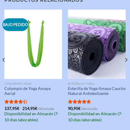
PRODUCTOS RELACIONADOS
BAJO PEDIDO
COLUMPIOS YOGA
ESTERILLAS YOGA
Columpio de Yoga Amaya
Esterilla de Yoga Amaya Caucho
Aerial
Natural Antideslizante
Rango
Valorado
137,95
€
-
214,95
€
Valorado
90,95
€
IVA incluido
IVA incluido
de
con
4.33
con
4.67
Disponibilidad en Almacén (7-
Disponibilidad en Almacén (7-
precios:
de 5
de 5
desde
10 días laborables)
10 días laborables)
137,95€
hasta