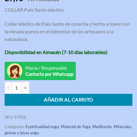
con
4.67
de 5 en
COLLAR Palo Santo elástico
base a
valoraciones
de clientes
Collar elástico de Palo Santo de cosecha y hecho a mano con
la mirada puesta en el bienestar de los artesanos y la
naturaleza.
Disponibilidad en Almacén (7-10 días laborables)
María / Responsable
Contacta por Whatsapp
Mala Collar Palo Santo elástico cantidad
AÑADIR AL CARRITO
SKU:
19926
Categorías:
Espiritualidad yoga
,
Material de Yoga
,
Meditación
,
Minerales,
gemas y joyas yoga