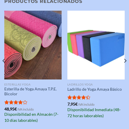
PRODUCTOS RELACIONADOS
ESTERILLAS YOGA
LADRILLOS YOGA
Esterilla de Yoga Amaya T.P.E.
Ladrillo de Yoga Amaya Básico
Bicolor
Valorado
7,95
€
IVA incluido
con
4.33
Valorado
48,95
€
IVA incluido
Disponibilidad Inmediata (48-
de 5
con
4.00
Disponibilidad en Almacén (7-
72 horas laborables)
de 5
10 días laborables)