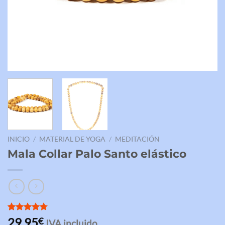
INICIO
/
MATERIAL DE YOGA
/
MEDITACIÓN
Mala Collar Palo Santo elástico
Valorado
3
29,95
€
IVA incluido