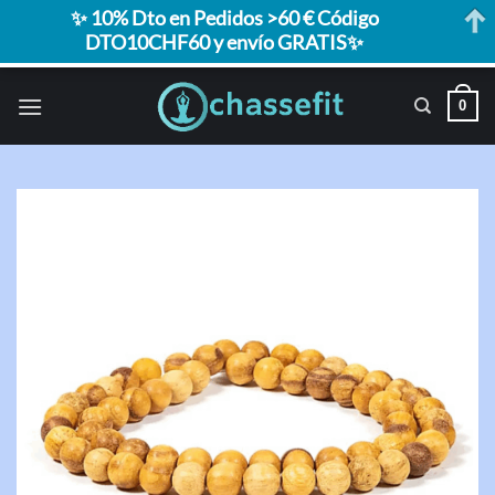
✨ 10% Dto en Pedidos >60 € Código
DTO10CHF60 y envío GRATIS✨
Saltar
0
al
contenido