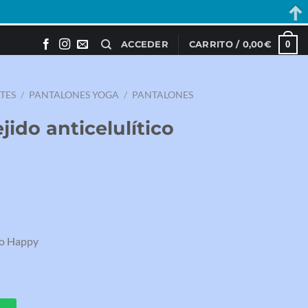
0
ACCEDER
CARRITO /
0,00
€
ATES
/
PANTALONES YOGA
/
PANTALONES
jido anticelulítico
ico Happy