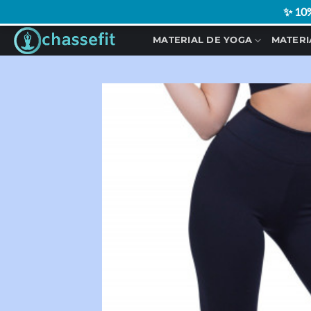
✨ 10%
Saltar
MATERIAL DE YOGA
MATERI
al
contenido