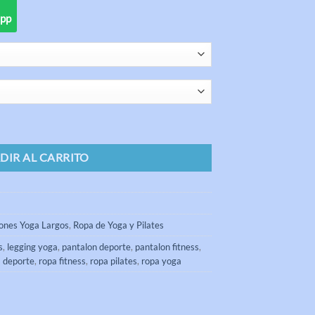
app
 Happy cantidad
DIR AL CARRITO
ones Yoga Largos
,
Ropa de Yoga y Pilates
s
,
legging yoga
,
pantalon deporte
,
pantalon fitness
,
 deporte
,
ropa fitness
,
ropa pilates
,
ropa yoga