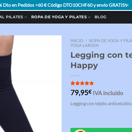
 Dto en Pedidos >60 € Código DTO10CHF60 y envío GRATIS✨
AL PILATES
ROPA DE YOGA Y PILATES
BLOG
INICIO
/
ROPA DE YOGA Y PIL
YOGA LARGOS
Legging con te
Happy
Valorado
3
79,95
€
IVA incluido
con
4.67
de 5 en
Legging con tejido anticelulít
base a
valoraciones
de clientes