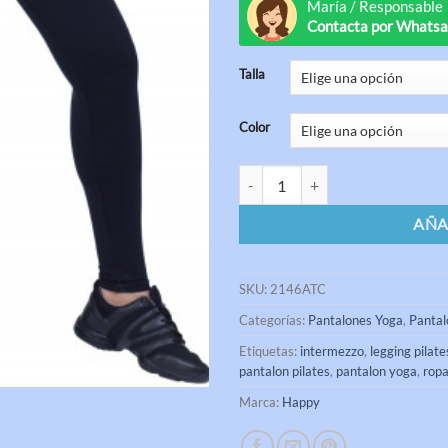
María / Responsable
Contacta por Whats
Talla
Color
Legging con tejido anticelulítico
AÑA
SKU:
2146ATC
Categorías:
Pantalones Yoga
,
Pantal
Etiquetas:
intermezzo
,
legging pilate
pantalon pilates
,
pantalon yoga
,
ropa
Marca:
Happy