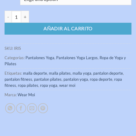
Pantalón Yoga IRIS Wear Moi cantidad
AÑADIR AL CARRITO
SKU:
IRIS
Categorías:
Pantalones Yoga
,
Pantalones Yoga Largos
,
Ropa de Yoga y
Pilates
Etiquetas:
malla deporte
,
malla pilates
,
malla yoga
,
pantalon deporte
,
pantalon fitness
,
pantalon pilates
,
pantalon yoga
,
ropa deporte
,
ropa
fitness
,
ropa pilates
,
ropa yoga
,
wear moi
Marca:
Wear Moi