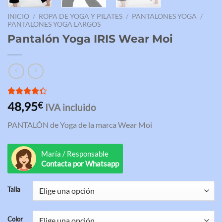
INICIO
/
ROPA DE YOGA Y PILATES
/
PANTALONES YOGA
/
PANTALONES YOGA LARGOS
Pantalón Yoga IRIS Wear Moi
Valorado
3
48,95
€
IVA incluido
con
4.33
de 5 en
PANTALÓN de Yoga de la marca Wear Moi
base a
valoraciones
de clientes
María / Responsable
Contacta por Whatsapp
Talla
Color