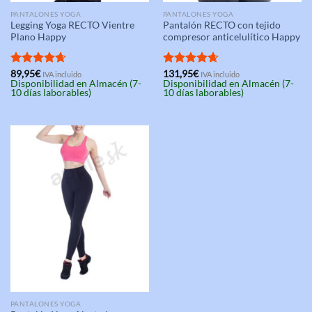
PANTALONES YOGA
PANTALONES YOGA
Legging Yoga RECTO Vientre
Pantalón RECTO con tejido
Plano Happy
compresor anticelulítico Happy
Valorado
89,95
€
Valorado
131,95
€
IVA incluido
IVA incluido
Disponibilidad en Almacén (7-
Disponibilidad en Almacén (7-
con
4.67
con
4.67
10 días laborables)
10 días laborables)
de 5
de 5
PANTALONES YOGA