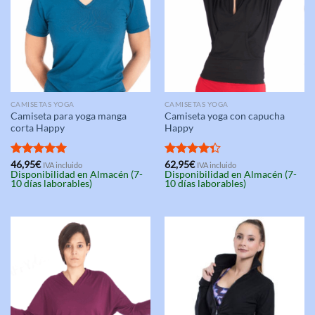
CAMISETAS YOGA
CAMISETAS YOGA
Camiseta para yoga manga
Camiseta yoga con capucha
corta Happy
Happy
Valorado
46,95
€
Valorado
62,95
€
IVA incluido
IVA incluido
Disponibilidad en Almacén (7-
Disponibilidad en Almacén (7-
con
5.00
con
4.33
10 días laborables)
10 días laborables)
de 5
de 5