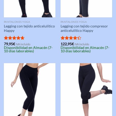
PANTALONES YOGA
PANTALONES YOGA
Legging con tejido anticelulítico
Legging con tejido compresor
Happy
anticelulítico Happy
Valorado
79,95
€
Valorado
122,95
€
IVA incluido
IVA incluido
Disponibilidad en Almacén (7-
Disponibilidad en Almacén (7-
con
4.67
con
4.33
10 días laborables)
10 días laborables)
de 5
de 5