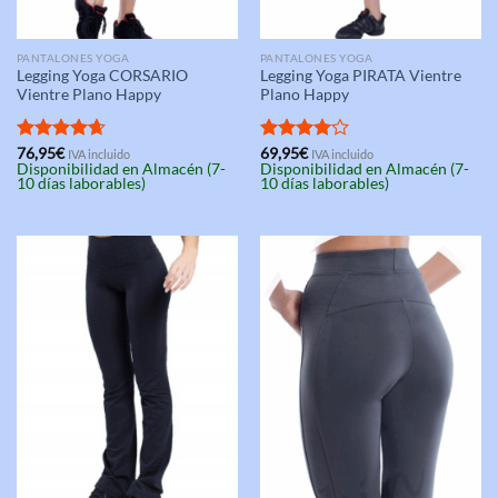
PANTALONES YOGA
PANTALONES YOGA
Legging Yoga CORSARIO
Legging Yoga PIRATA Vientre
Vientre Plano Happy
Plano Happy
Valorado
76,95
€
Valorado
69,95
€
IVA incluido
IVA incluido
Disponibilidad en Almacén (7-
Disponibilidad en Almacén (7-
con
4.67
con
4.00
10 días laborables)
10 días laborables)
de 5
de 5