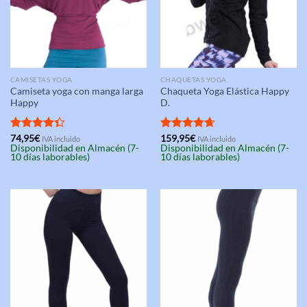
CAMISETAS YOGA
CHAQUETAS YOGA
Camiseta yoga con manga larga
Chaqueta Yoga Elástica Happy
Happy
D.
Valorado
74,95
€
Valorado
159,95
€
IVA incluido
IVA incluido
Disponibilidad en Almacén (7-
Disponibilidad en Almacén (7-
con
4.33
con
4.67
10 días laborables)
10 días laborables)
de 5
de 5