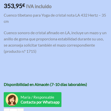
Valorado
3
353,95
€
IVA incluido
con
4.33
de 5 en
Cuenco tibetano para Yoga de cristal nota LA 432 Hertz – 35
base a
valoraciones
cm
de clientes
Cuenco sonoro de cristal afinado en LA, incluye un mazo y un
anillo de goma que proporciona estabilidad durante su uso,
se aconseja solicitar también el mazo correspondiente
(producto n.º 1715)
Disponibilidad en Almacén (7-10 días laborables)
María / Responsable
Contacta por Whatsapp
Cuenco tibetano para Yoga de cristal nota LA 432 Hertz - 35 cm canti