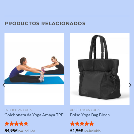
PRODUCTOS RELACIONADOS
ESTERILLAS YOGA
ACCESORIOS YOGA
Colchoneta de Yoga Amaya TPE
Bolso Yoga Bag Bloch
Valorado
84,95
€
Valorado
51,95
€
IVA incluido
IVA incluido