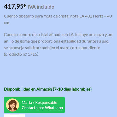
Valorado
3
417,95
€
IVA incluido
con
4.67
de 5 en
Cuenco tibetano para Yoga de cristal nota LA 432 Hertz – 40
base a
valoraciones
cm
de clientes
Cuenco sonoro de cristal afinado en LA, incluye un mazo y un
anillo de goma que proporciona estabilidad durante su uso,
se aconseja solicitar también el mazo correspondiente
(producto n.º 1715)
Disponibilidad en Almacén (7-10 días laborables)
María / Responsable
Contacta por Whatsapp
Cuenco tibetano para Yoga de cristal nota LA 432 Hertz - 40 cm canti