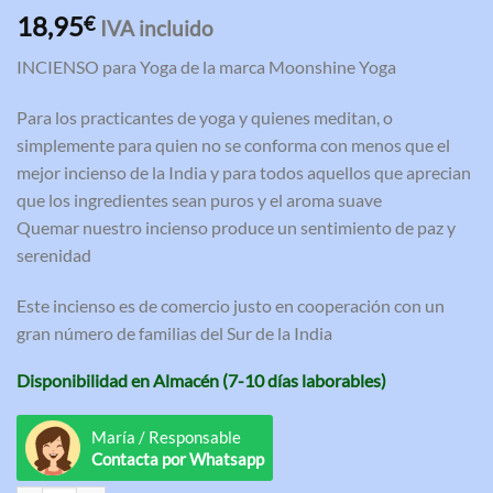
Valorado
3
18,95
€
IVA incluido
con
5.00
de 5 en
INCIENSO para Yoga de la marca Moonshine Yoga
base a
valoraciones
de clientes
Para los practicantes de yoga y quienes meditan, o
simplemente para quien no se conforma con menos que el
mejor incienso de la India y para todos aquellos que aprecian
que los ingredientes sean puros y el aroma suave
Quemar nuestro incienso produce un sentimiento de paz y
serenidad
Este incienso es de comercio justo en cooperación con un
gran número de familias del Sur de la India
Disponibilidad en Almacén (7-10 días laborables)
María / Responsable
Contacta por Whatsapp