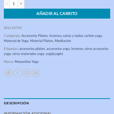
Incienso Yoga Salvia celeste Moonshine Yoga 12 cajas cantidad
AÑADIR AL CARRITO
SKU:
64769
Categorías:
Accesorios Pilates
,
Incienso, salvia y tablas carbón yoga
,
Material de Yoga
,
Material Pilates
,
Meditación
Etiquetas:
accesorios pilates
,
accesorios yoga
,
Incienso
,
otros accesorios
yoga
,
otros materiales yoga
,
yogi&yogini
Marca:
Moonshine Yoga
DESCRIPCIÓN
INFORMACIÓN ADICIONAL