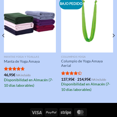
BAJO PEDIDO
MANTAS YOGA Y TOALLAS
COLUMPIOS YOGA
Columpio de Yoga Amaya
Manta de Yoga Amaya
Aerial
Valorado
46,95
€
IVA incluido
Rango
con
4.67
Valorado
137,95
€
-
214,95
€
Disponibilidad en Almacén (7-
IVA incluido
de
de 5
con
4.33
Disponibilidad en Almacén (7-
10 días laborables)
precios:
de 5
desde
10 días laborables)
137,95€
hasta
214,95€