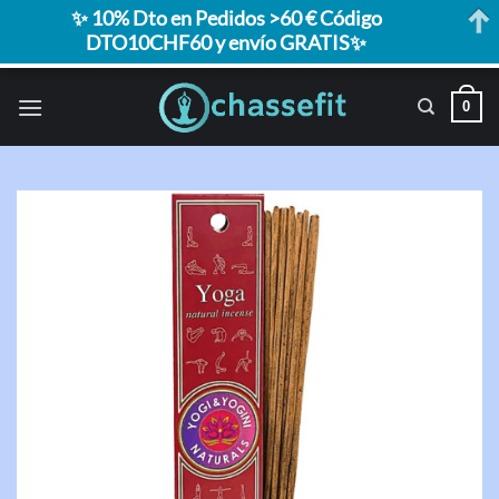
✨ 10% Dto en Pedidos >60 € Código
DTO10CHF60 y envío GRATIS✨
Saltar
0
al
contenido