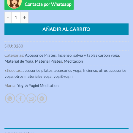
Contacta por Whatsapp
Incienso Yoga Shanti Yogi & Yogini cantidad
AÑADIR AL CARRITO
SKU:
3280
Categorías:
Accesorios Pilates
,
Incienso, salvia y tablas carbón yoga
,
Material de Yoga
,
Material Pilates
,
Meditación
Etiquetas:
accesorios pilates
,
accesorios yoga
,
Incienso
,
otros accesorios
yoga
,
otros materiales yoga
,
yogi&yogini
Marca:
Yogi & Yogini Meditation