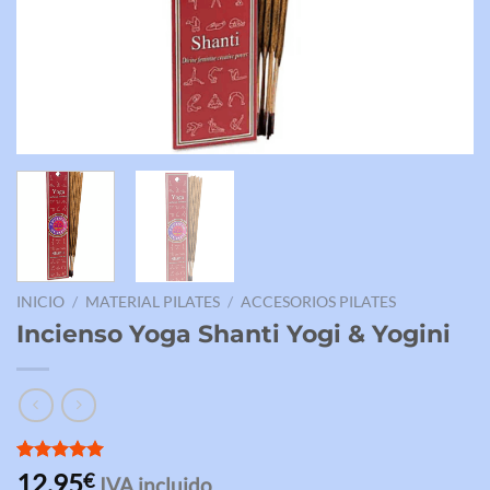
INICIO
/
MATERIAL PILATES
/
ACCESORIOS PILATES
Incienso Yoga Shanti Yogi & Yogini
Valorado
3
12,95
€
IVA incluido