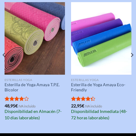
ESTERILLAS YOGA
ESTERILLAS YOGA
Esterilla de Yoga Amaya T.P.E.
Esterilla de Yoga Amaya Eco-
Bicolor
Friendly
Valorado
48,95
€
Valorado
22,95
€
IVA incluido
IVA incluido
con
4.00
con
4.33
Disponibilidad en Almacén (7-
Disponibilidad Inmediata (48-
de 5
de 5
10 días laborables)
72 horas laborables)