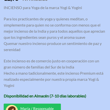
con
5.00
de 5 en
INCIENSO para Yoga de la marca Yogi & Yogini
base a
valoraciones
de clientes
Para los practicantes de yoga y quienes meditan, o
simplemente para quien no se conforma con menos que el
mejor incienso de la India y para todos aquellos que aprecian
que los ingredientes sean puros y el aroma suave
Quemar nuestro incienso produce un sentimiento de paz y
serenidad
Este incienso es de comercio justo en cooperación con un
gran número de familias del Sur de la India
Hecho a mano tadicionalmente, este incienso Premium está
realizado especialmente por nuestra propia marca Yogi &
Yogini
Disponibilidad en Almacén (7-10 días laborables)
María / Responsable