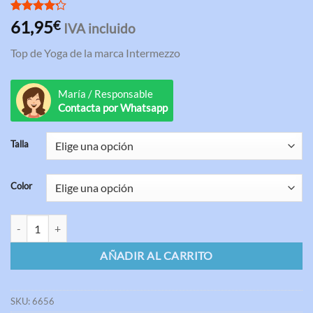
Valorado
6
61,95
€
IVA incluido
con
4.17
de 5 en
Top de Yoga de la marca Intermezzo
base a
valoraciones
de
clientes
María / Responsable
Contacta por Whatsapp
Talla
Color
Top Yoga GRAYSON Intermezzo cantidad
AÑADIR AL CARRITO
SKU:
6656