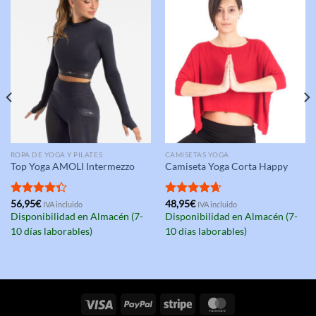
ROPA DE YOGA Y PILATES
CAMISETAS YOGA
Top Yoga AMOLI Intermezzo
Camiseta Yoga Corta Happy
Valorado
56,95
€
Valorado
48,95
€
IVA incluido
IVA incluido
con
4.33
con
4.67
Disponibilidad en Almacén (7-
Disponibilidad en Almacén (7-
de 5
de 5
10 días laborables)
10 días laborables)