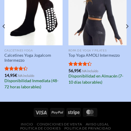
CALCETINES YOGA
ROPA DE YOGA Y PILATES
Calcetines Yoga Jogalcom
Top Yoga AMOLI Intermezzo
Intermezzo
Valorado
56,95
€
IVA incluido
con
4.33
Valorado
14,95
€
IVA incluido
Disponibilidad en Almacén (7-
de 5
con
4.33
Disponibilidad Inmediata (48-
10 días laborables)
de 5
72 horas laborables)
INICIO
CONDICIONES DE VENTA
AVISO LEGAL
POLITICA DE COOKIES
POLITICA DE PRIVACIDAD