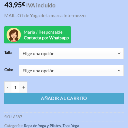
Valorado
3
43,95
€
IVA incluido
con
4.33
de 5 en
MAILLOT de Yoga de la marca Intermezzo
base a
valoraciones
de clientes
María / Responsable
Contacta por Whatsapp
Talla
Color
Top Yoga AGUSTINA Intermezzo cantidad
AÑADIR AL CARRITO
SKU:
6587
Categorías:
Ropa de Yoga y Pilates
,
Tops Yoga